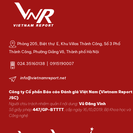
Phòng 205, Biệt thự E, Khu Villas Thành Công, Số 3 Phố
Thành Công, Phường Giảng Võ, Thành phố Hà Nội
024.35160138 | 0915190007
info@vietnamreport.net
Công ty Cổ phần Báo cáo Đánh giá Việt Nam (Vietnam Report
JSC)
Người chịu trách nhiệm quản lí nội dung:
Vũ Đăng Vinh
Số giấy phép
447/GP-BTTTT
, cấp ngày 16/10/2019; Bộ Khoa học và
Công nghệ