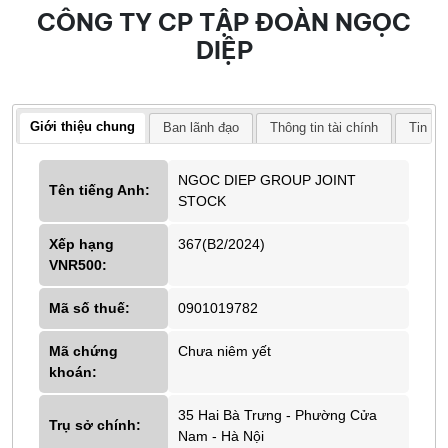
CÔNG TY CP TẬP ĐOÀN NGỌC
DIỆP
Giới thiệu chung
Ban lãnh đạo
Thông tin tài chính
Tin tứ
NGOC DIEP GROUP JOINT
Tên tiếng Anh:
STOCK
Xếp hạng
367(B2/2024)
VNR500:
Mã số thuế:
0901019782
Mã chứng
Chưa niêm yết
khoán:
35 Hai Bà Trưng - Phường Cửa
Trụ sở chính:
Nam - Hà Nội