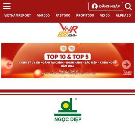
ĐĂNG NHẬP
VIETNAMREPORT
VNR500
FAST500
PROFIT500
VIX50
ALPHA30
Next