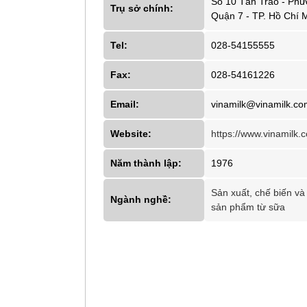
Số 10 Tân Trào - Phư
Trụ sở chính:
Quận 7 - TP. Hồ Chí 
Tel:
028-54155555
Fax:
028-54161226
Email:
vinamilk@vinamilk.co
Website:
https://www.vinamilk.
Năm thành lập:
1976
Sản xuất, chế biến và
Ngành nghề:
sản phẩm từ sữa