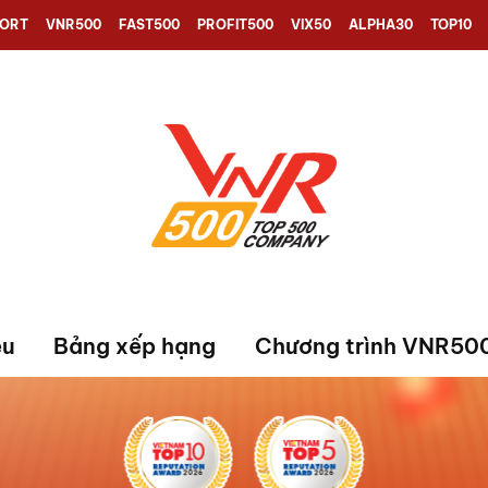
PORT
VNR500
FAST500
PROFIT500
VIX50
ALPHA30
TOP10
ệu
Bảng xếp hạng
Chương trình VNR50