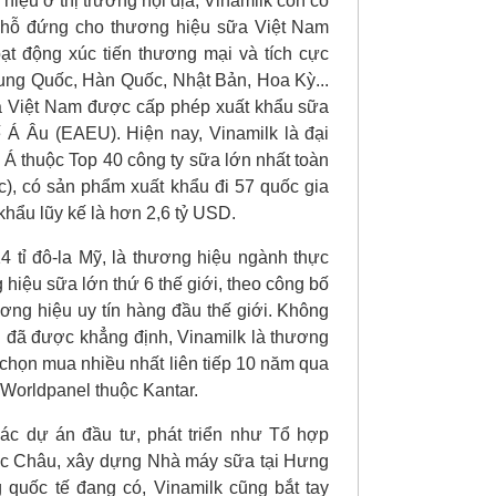
hiệu ở thị trường nội địa, Vinamilk còn có
chỗ đứng cho thương hiệu sữa Việt Nam
oạt động xúc tiến thương mại và tích cực
rung Quốc, Hàn Quốc, Nhật Bản, Hoa Kỳ...
ủa Việt Nam được cấp phép xuất khẩu sữa
ế Á Âu (EAEU). Hiện nay, Vinamilk là đại
Á thuộc Top 40 công ty sữa lớn nhất toàn
c), có sản phẩm xuất khẩu đi 57 quốc gia
khẩu lũy kế là hơn 2,6 tỷ USD.
14 tỉ đô-la Mỹ, là thương hiệu ngành thực
 hiệu sữa lớn thứ 6 thế giới, theo công bố
ơng hiệu uy tín hàng đầu thế giới. Không
ượng đã được khẳng định, Vinamilk là thương
chọn mua nhiều nhất liên tiếp 10 năm qua
Worldpanel thuộc Kantar.
ác dự án đầu tư, phát triển như Tổ hợp
 Mộc Châu, xây dựng Nhà máy sữa tại Hưng
g quốc tế đang có, Vinamilk cũng bắt tay