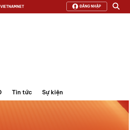
ĐĂNG NHẬP
VIETNAMNET
0
Tin tức
Sự kiện