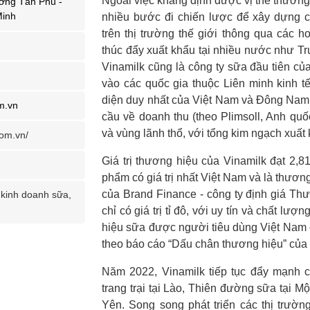
Ngoài việc khẳng định được vị thế thương 
ờng Tân Phú -
Minh
nhiều bước đi chiến lược để xây dựng 
trên thị trường thế giới thông qua các h
thúc đẩy xuất khẩu tại nhiều nước như T
Vinamilk cũng là công ty sữa đầu tiên c
vào các quốc gia thuộc Liên minh kinh t
diện duy nhất của Việt Nam và Đông Nam 
m.vn
cầu về doanh thu (theo Plimsoll, Anh quố
và vùng lãnh thổ, với tổng kim ngạch xuất 
com.vn/
Giá trị thương hiệu của Vinamilk đạt 2,8
phẩm có giá trị nhất Việt Nam và là thương
của Brand Finance - công ty định giá Thư
 kinh doanh sữa,
chỉ có giá trị tỉ đô, với uy tín và chất l
hiệu sữa được người tiêu dùng Việt Nam 
theo báo cáo “Dấu chân thương hiệu” của 
Năm 2022, Vinamilk tiếp tục đẩy mạnh c
trang trại tại Lào, Thiên đường sữa tại
Yên. Song song phát triển các thị trườn