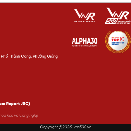
3 Phố Thành Công, Phường Giảng
nam Report JSC)
Khoa học và Công nghệ
Copyright @2026. vnr500.vn