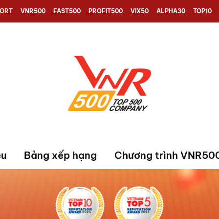
PORT
VNR500
FAST500
PROFIT500
VIX50
ALPHA30
TOP10
ệu
Bảng xếp hạng
Chương trình VNR50