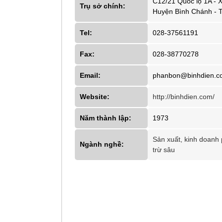
C12/21 Quốc lộ 1A - X
Trụ sở chính:
Huyện Bình Chánh - T
Tel:
028-37561191
Fax:
028-38770278
Email:
phanbon@binhdien.c
Website:
http://binhdien.com/
Năm thành lập:
1973
Sản xuất, kinh doanh
Ngành nghề:
trừ sâu