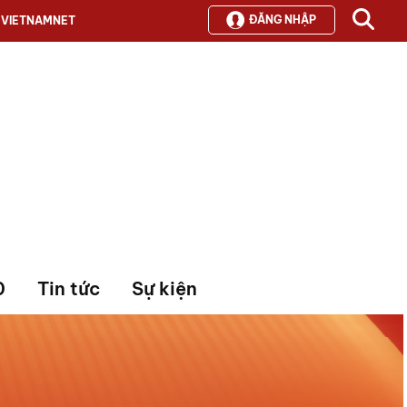
ĐĂNG NHẬP
VIETNAMNET
0
Tin tức
Sự kiện