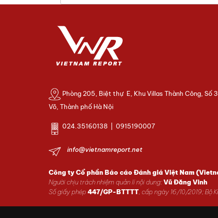
Phòng 205, Biệt thự E, Khu Villas Thành Công, Số 
Võ, Thành phố Hà Nội
024.35160138 | 0915190007
info@vietnamreport.net
Công ty Cổ phần Báo cáo Đánh giá Việt Nam (Viet
Người chịu trách nhiệm quản lí nội dung:
Vũ Đăng Vinh
Số giấy phép
447/GP-BTTTT
, cấp ngày 16/10/2019; Bộ 