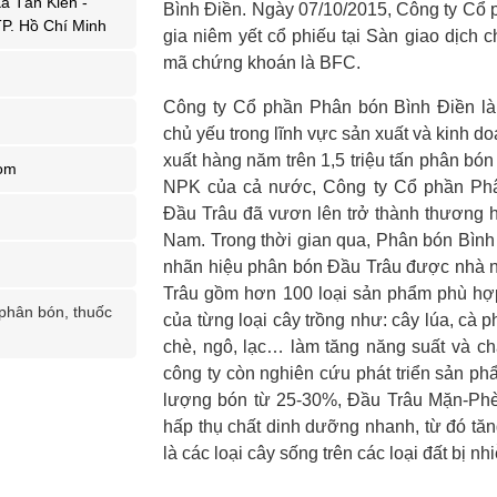
ã Tân Kiên -
Bình Điền. Ngày 07/10/2015, Công ty Cổ 
P. Hồ Chí Minh
gia niêm yết cổ phiếu tại Sàn giao dịch
mã chứng khoán là BFC.
Công ty Cổ phần Phân bón Bình Điền là
chủ yếu trong lĩnh vực sản xuất và kinh 
xuất hàng năm trên 1,5 triệu tấn phân bó
om
NPK của cả nước, Công ty Cổ phần Phâ
Đầu Trâu đã vươn lên trở thành thương h
Nam. Trong thời gian qua, Phân bón Bình Đ
nhãn hiệu phân bón Đầu Trâu được nhà n
Trâu gồm hơn 100 loại sản phẩm phù hợp 
 phân bón, thuốc
của từng loại cây trồng như: cây lúa, cà ph
chè, ngô, lạc… làm tăng năng suất và c
công ty còn nghiên cứu phát triển sản ph
lượng bón từ 25-30%, Đầu Trâu Mặn-Phèn 
hấp thụ chất dinh dưỡng nhanh, từ đó tăn
là các loại cây sống trên các loại đất bị 