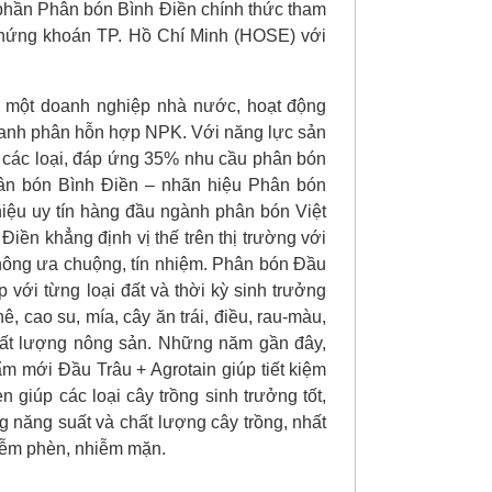
phần Phân bón Bình Điền chính thức tham
 chứng khoán TP. Hồ Chí Minh (HOSE) với
 một doanh nghiệp nhà nước, hoạt động
doanh phân hỗn hợp NPK. Với năng lực sản
n các loại, đáp ứng 35% nhu cầu phân bón
n bón Bình Điền – nhãn hiệu Phân bón
iệu uy tín hàng đầu ngành phân bón Việt
iền khẳng định vị thế trên thị trường với
ông ưa chuộng, tín nhiệm. Phân bón Đầu
với từng loại đất và thời kỳ sinh trưởng
ê, cao su, mía, cây ăn trái, điều, rau-màu,
hất lượng nông sản. Những năm gần đây,
ẩm mới Đầu Trâu + Agrotain giúp tiết kiệm
giúp các loại cây trồng sinh trưởng tốt,
g năng suất và chất lượng cây trồng, nhất
nhiễm phèn, nhiễm mặn.