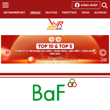
ĐĂNG NHẬP
VIETNAMREPORT
VNR500
FAST500
PROFIT500
VIX50
ALPHA30
Next