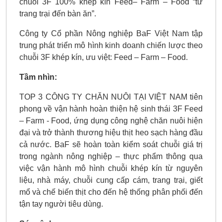
chuỗi 3F 100% khép kín Feed– Farm – Food “từ
trang trại đến bàn ăn”.
Công ty Cổ phần Nông nghiệp BaF Việt Nam tập
trung phát triển mô hình kinh doanh chiến lược theo
chuỗi 3F khép kín, ưu việt: Feed – Farm – Food.
Tầm nhìn:
TOP 3 CÔNG TY CHĂN NUÔI TẠI VIỆT NAM tiên
phong về vận hành hoàn thiện hệ sinh thái 3F Feed
– Farm - Food, ứng dụng công nghệ chăn nuôi hiện
đại và trở thành thương hiệu thịt heo sạch hàng đầu
cả nước. BaF sẽ hoàn toàn kiểm soát chuỗi giá trị
trong ngành nông nghiệp – thực phẩm thông qua
việc vận hành mô hình chuỗi khép kín từ nguyên
liệu, nhà máy, chuỗi cung cấp cám, trang trại, giết
mổ và chế biến thịt cho đến hệ thống phân phối đến
tận tay người tiêu dùng.