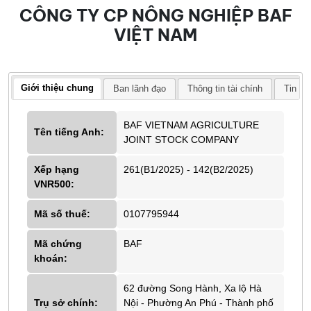
CÔNG TY CP NÔNG NGHIỆP BAF
VIỆT NAM
Giới thiệu chung
Ban lãnh đạo
Thông tin tài chính
Tin tứ
BAF VIETNAM AGRICULTURE
Tên tiếng Anh:
JOINT STOCK COMPANY
Xếp hạng
261(B1/2025) - 142(B2/2025)
VNR500:
Mã số thuế:
0107795944
Mã chứng
BAF
khoán:
62 đường Song Hành, Xa lộ Hà
Trụ sở chính:
Nội - Phường An Phú - Thành phố