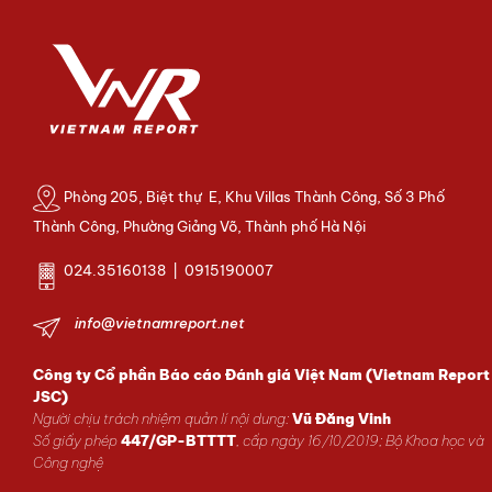
Phòng 205, Biệt thự E, Khu Villas Thành Công, Số 3 Phố
Thành Công, Phường Giảng Võ, Thành phố Hà Nội
024.35160138 | 0915190007
info@vietnamreport.net
Công ty Cổ phần Báo cáo Đánh giá Việt Nam (Vietnam Report
JSC)
Người chịu trách nhiệm quản lí nội dung:
Vũ Đăng Vinh
Số giấy phép
447/GP-BTTTT
, cấp ngày 16/10/2019; Bộ Khoa học và
Công nghệ