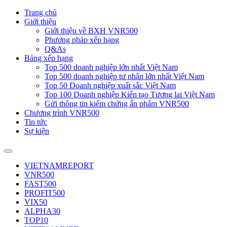
Trang chủ
Giới thiệu
Giới thiệu về BXH VNR500
Phương pháp xếp hạng
Q&As
Bảng xếp hạng
Top 500 doanh nghiệp lớn nhất Việt Nam
Top 500 doanh nghiệp tư nhân lớn nhất Việt Nam
Top 50 Doanh nghiệp xuất sắc Việt Nam
Top 100 Doanh nghiệp Kiến tạo Tương lai Việt Nam
Gửi thông tin kiểm chứng ấn phẩm VNR500
Chương trình VNR500
Tin tức
Sự kiện
VIETNAMREPORT
VNR500
FAST500
PROFIT500
VIX50
ALPHA30
TOP10