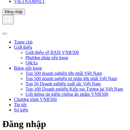
VIETNAMNET
Đăng nhập
Trang chủ
Giới thiệu
Giới thiệu về BXH VNR500
Phương pháp xếp hạng
Q&As
Bảng xếp hạng
Top 500 doanh nghiệp lớn nhất Việt Nam
Top 500 doanh nghiệp tư nhân lớn nhất Việt Nam
Top 50 Doanh nghiệp xuất sắc Việt Nam
Top 100 Doanh nghiệp Kiến tạo Tương lai Việt Nam
Gửi thông tin kiểm chứng ấn phẩm VNR500
Chương trình VNR500
Tin tức
Sự kiện
Đăng nhập