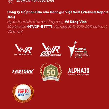
info@vietnamreport.net
Công ty Cổ phần Báo cáo Đánh giá Việt Nam (Vietnam Report
JSC)
Người chịu trách nhiệm quản lí nội dung:
Vũ Đăng Vinh
Số giấy phép
447/GP-BTTTT
, cấp ngày 16/10/2019; Bộ Khoa học và
Công nghệ