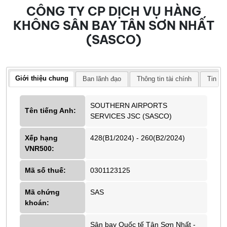
CÔNG TY CP DỊCH VỤ HÀNG
KHÔNG SÂN BAY TÂN SƠN NHẤT
(SASCO)
Giới thiệu chung
Ban lãnh đạo
Thông tin tài chính
Tin tứ
SOUTHERN AIRPORTS
Tên tiếng Anh:
SERVICES JSC (SASCO)
Xếp hạng
428(B1/2024) - 260(B2/2024)
VNR500:
Mã số thuế:
0301123125
Mã chứng
SAS
khoán:
Sân bay Quốc tế Tân Sơn Nhất -