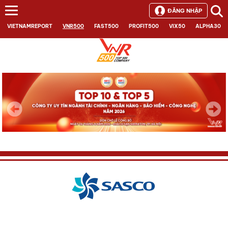
ĐĂNG NHẬP
VIETNAMREPORT
VNR500
FAST500
PROFIT500
VIX50
ALPHA30
Next