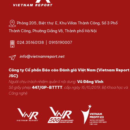
Phòng 205, Biệt thự E, Khu Villas Thành Công, Số 3 Phố
Thành Công, Phường Giảng Võ, Thành phố Hà Nội
024.35160138 | 0915190007
info@vietnamreport.net
Công ty Cổ phần Báo cáo Đánh giá Việt Nam (Vietnam Report
JSC)
Người chịu trách nhiệm quản lí nội dung:
Vũ Đăng Vinh
Số giấy phép
447/GP-BTTTT
, cấp ngày 16/10/2019; Bộ Khoa học và
Công nghệ