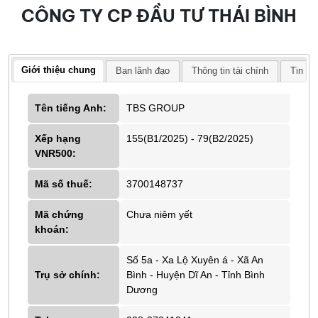
CÔNG TY CP ĐẦU TƯ THÁI BÌNH
Giới thiệu chung
Ban lãnh đạo
Thông tin tài chính
Tin tứ
Tên tiếng Anh:
TBS GROUP
Xếp hạng
155(B1/2025) - 79(B2/2025)
VNR500:
Mã số thuế:
3700148737
Mã chứng
Chưa niêm yết
khoán:
Số 5a - Xa Lộ Xuyên á - Xã An
Trụ sở chính:
Bình - Huyện Dĩ An - Tỉnh Bình
Dương