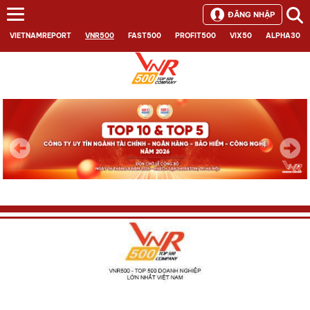
ĐĂNG NHẬP
VIETNAMREPORT
VNR500
FAST500
PROFIT500
VIX50
ALPHA30
Next