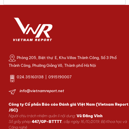
Phòng 205, Biệt thự E, Khu Villas Thành Công, Số 3 Phố
Thành Công, Phường Giảng Võ, Thành phố Hà Nội
024.35160138 | 0915190007
info@vietnamreport.net
Công ty Cổ phần Báo cáo Đánh giá Việt Nam (Vietnam Report
JSC)
Người chịu trách nhiệm quản lí nội dung:
Vũ Đăng Vinh
Số giấy phép
447/GP-BTTTT
, cấp ngày 16/10/2019; Bộ Khoa học và
Công nghệ