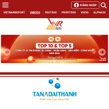
ĐĂNG NHẬP
VIETNAMREPORT
VNR500
FAST500
PROFIT500
VIX50
ALPHA30
Next