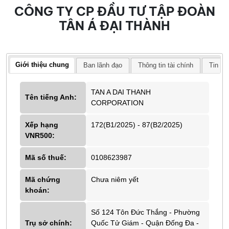
CÔNG TY CP ĐẦU TƯ TẬP ĐOÀN
TÂN Á ĐẠI THÀNH
Giới thiệu chung
Ban lãnh đạo
Thông tin tài chính
Tin tứ
TAN A DAI THANH
Tên tiếng Anh:
CORPORATION
Xếp hạng
172(B1/2025) - 87(B2/2025)
VNR500:
Mã số thuế:
0108623987
Mã chứng
Chưa niêm yết
khoán:
Số 124 Tôn Đức Thắng - Phường
Trụ sở chính:
Quốc Tử Giám - Quận Đống Đa -