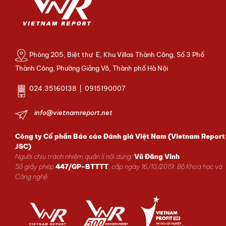
Phòng 205, Biệt thự E, Khu Villas Thành Công, Số 3 Phố
Thành Công, Phường Giảng Võ, Thành phố Hà Nội
024.35160138 | 0915190007
info@vietnamreport.net
Công ty Cổ phần Báo cáo Đánh giá Việt Nam (Vietnam Report
JSC)
Người chịu trách nhiệm quản lí nội dung:
Vũ Đăng Vinh
Số giấy phép
447/GP-BTTTT
, cấp ngày 16/10/2019; Bộ Khoa học và
Công nghệ