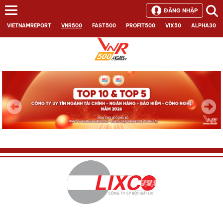
ĐĂNG NHẬP
VIETNAMREPORT
VNR500
FAST500
PROFIT500
VIX50
ALPHA30
Next