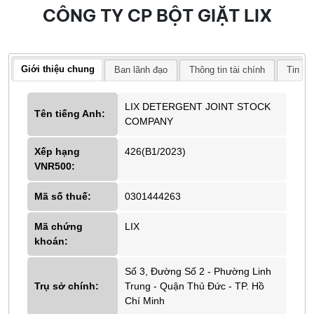
CÔNG TY CP BỘT GIẶT LIX
Giới thiệu chung
Ban lãnh đạo
Thông tin tài chính
Tin tứ
LIX DETERGENT JOINT STOCK
Tên tiếng Anh:
COMPANY
Xếp hạng
426(B1/2023)
VNR500:
Mã số thuế:
0301444263
Mã chứng
LIX
khoán:
Số 3, Đường Số 2 - Phường Linh
Trụ sở chính:
Trung - Quận Thủ Đức - TP. Hồ
Chí Minh