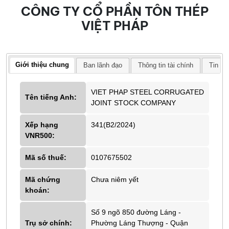
CÔNG TY CỔ PHẦN TÔN THÉP
VIỆT PHÁP
Giới thiệu chung
Ban lãnh đạo
Thông tin tài chính
Tin tứ
VIET PHAP STEEL CORRUGATED
Tên tiếng Anh:
JOINT STOCK COMPANY
Xếp hạng
341(B2/2024)
VNR500:
Mã số thuế:
0107675502
Mã chứng
Chưa niêm yết
khoán:
Số 9 ngõ 850 đường Láng -
Trụ sở chính:
Phường Láng Thượng - Quận