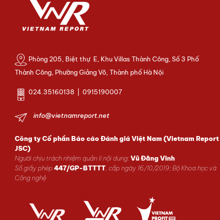
Phòng 205, Biệt thự E, Khu Villas Thành Công, Số 3 Phố
Thành Công, Phường Giảng Võ, Thành phố Hà Nội
024.35160138 | 0915190007
info@vietnamreport.net
Công ty Cổ phần Báo cáo Đánh giá Việt Nam (Vietnam Report
JSC)
Người chịu trách nhiệm quản lí nội dung:
Vũ Đăng Vinh
Số giấy phép
447/GP-BTTTT
, cấp ngày 16/10/2019; Bộ Khoa học và
Công nghệ