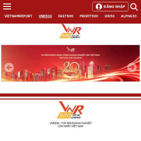
ĐĂNG NHẬP
VIETNAMREPORT
VNR500
FAST500
PROFIT500
VIX50
ALPHA30
Next