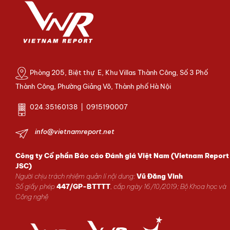
Phòng 205, Biệt thự E, Khu Villas Thành Công, Số 3 Phố
Thành Công, Phường Giảng Võ, Thành phố Hà Nội
024.35160138 | 0915190007
info@vietnamreport.net
Công ty Cổ phần Báo cáo Đánh giá Việt Nam (Vietnam Report
JSC)
Người chịu trách nhiệm quản lí nội dung:
Vũ Đăng Vinh
Số giấy phép
447/GP-BTTTT
, cấp ngày 16/10/2019; Bộ Khoa học và
Công nghệ