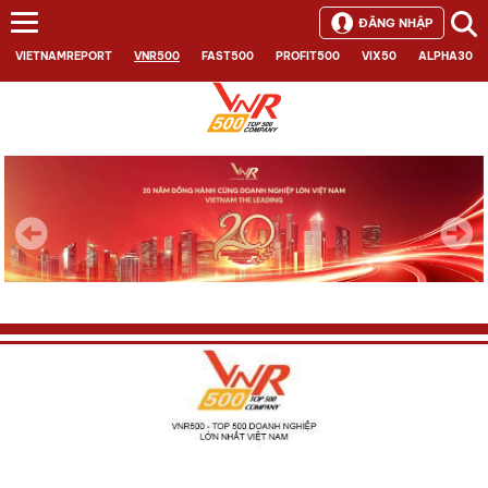
ĐĂNG NHẬP
VIETNAMREPORT
VNR500
FAST500
PROFIT500
VIX50
ALPHA30
Next