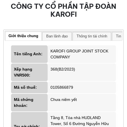
CÔNG TY CỔ PHẦN TẬP ĐOÀN
KAROFI
Giới thiệu chung
Ban lãnh đạo
Thông tin tài chính
Tin tứ
KAROFI GROUP JOINT STOCK
Tên tiếng Anh:
COMPANY
Xếp hạng
368(B2/2023)
VNR500:
Mã số thuế:
0105866879
Mã chứng
Chưa niêm yết
khoán:
Tầng 8, Tòa nhà HUDLAND
Tower, Số 6 Đường Nguyễn Hữu
Trụ sở chính: