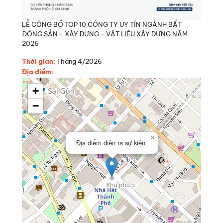
LỄ CÔNG BỐ TOP 10 CÔNG TY UY TÍN NGÀNH BẤT
ĐỘNG SẢN - XÂY DỰNG - VẬT LIỆU XÂY DỰNG NĂM
2026
Thời gian:
Tháng 4/2026
Địa điểm:
+
−
×
Địa điểm diễn ra sự kiện