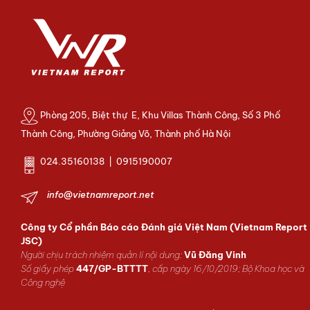
Phòng 205, Biệt thự E, Khu Villas Thành Công, Số 3 Phố
Thành Công, Phường Giảng Võ, Thành phố Hà Nội
024.35160138 | 0915190007
info@vietnamreport.net
Công ty Cổ phần Báo cáo Đánh giá Việt Nam (Vietnam Report
JSC)
Người chịu trách nhiệm quản lí nội dung:
Vũ Đăng Vinh
Số giấy phép
447/GP-BTTTT
, cấp ngày 16/10/2019; Bộ Khoa học và
Công nghệ