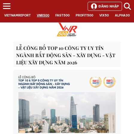
ĐĂNG NHẬP
VIETNAMREPORT
VNR500
FAST500
PROFIT500
VIX50
ALPHA30
LỄ CÔNG BỐ TOP 10 CÔNG TY UY TÍN
NGÀNH BẤT ĐỘNG SẢN - XÂY DỰNG - VẬT
LIỆU XÂY DỰNG NĂM 2026