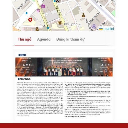
Leaflet
Thư ngỏ
Agenda
Đăng kí tham dự