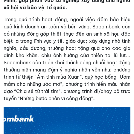
Minh, góp phần vào sự nghiệp xây dựng chủ nghĩa
xã hội và bảo vệ Tổ quốc.
Trong quá trình hoạt động, ngoài việc đảm bảo hiệu
quả kinh doanh an toàn và bền vững, Sacombank còn
có những đóng góp thiết thực đến an sinh xã hội, đặc
biệt là trong lĩnh vực y tế, giáo dục; xây dựng nhà tình
nghĩa, cầu đường, trường học; tặng quà cho các gia
đình khó khăn, chịu ảnh hưởng của thiên tai lũ lụt...
Sacombank còn triển khai thành công chuỗi hoạt động
thường niên mang đậm ý nghĩa nhân văn như: chương
trình từ thiện “Ấm tình mùa Xuân”, quỹ học bổng “Ươm
mầm cho những ước mơ”, chương trình hiến máu nhân
đạo “Chia sẻ từ trái tim”, chương trình đi/chạy bộ trực
tuyến “Những bước chân vì cộng đồng”…