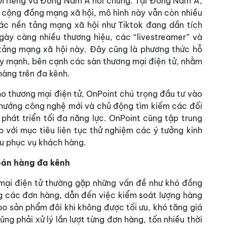
i riêng và Đông Nam Á nói chung. Tại Đông Nam Á,
c cộng đồng mạng xã hội, mô hình này vẫn còn nhiều
ác nền tảng mạng xã hội như Tiktok đang dần tích
gày càng nhiều thương hiệu, các “livestreamer” và
 tảng mạng xã hội này. Đây cũng là phương thức hỗ
ẩy mạnh, bên cạnh các sàn thương mại điện tử, nhằm
hàng trên đa kênh.
ho thương mại điện tử, OnPoint chú trọng đầu tư vào
 hướng công nghệ mới và chủ động tìm kiếm các đối
phát triển tối đa năng lực. OnPoint cũng tập trung
 với mục tiêu liên tục thử nghiệm các ý tưởng kinh
u phục vụ khách hàng.
bán hàng đa kênh
mại điện tử thường gặp những vấn đề như khó đồng
ng các đơn hàng, dẫn đến việc kiểm soát lượng hàng
o sản phẩm đôi khi không được tối ưu, khó tăng giá
ũng phải xử lý lần lượt từng đơn hàng, tốn nhiều thời