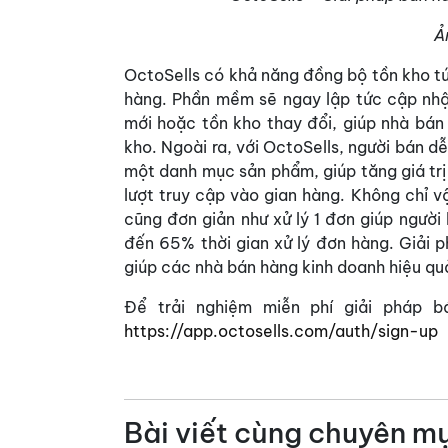
Ả
OctoSells có khả năng đồng bộ tồn kho tức
hàng. Phần mềm sẽ ngay lập tức cập nhật
mới hoặc tồn kho thay đổi, giúp nhà bán
kho. Ngoài ra, với OctoSells, người bán d
một danh mục sản phẩm, giúp tăng giá trị 
lượt truy cập vào gian hàng. Không chỉ v
cũng đơn giản như xử lý 1 đơn giúp người 
đến 65% thời gian xử lý đơn hàng. Giải p
giúp các nhà bán hàng kinh doanh hiệu quả
Để trải nghiệm miễn phí giải pháp b
https://app.octosells.com/auth/sign-up
Bài viết cùng chuyên m