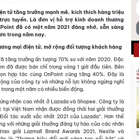
n tử tăng trưởng mạnh mẽ, kích thích hàng triệu
rực tuyến. Là đơn vị hỗ trợ kinh doanh thương
nPoint đã có một năm 2021 đáng nhớ, sẵn sàng
hơn trong năm nay.
 thương mại điện tử, mở rộng đối tượng khách hàng
đã tăng trưởng ấn tượng 70% so với năm 2020. Đặc
ẩm đã được bán chỉ trong vòng 1 giờ đầu tiên. Bên
họn hợp tác cùng OnPoint cũng tăng 40%. Đây là
ộng của công ty và những nỗ lực không ngừng nghỉ
g trong một năm có nhiều biến động.
ứng nhận cao nhất ở Lazada và Shopee. Công ty là
t tại Việt Nam nhận được đồng thời hai giải thưởng
“Đối tác xuất sắc nhất 2021 của Lazada”. Hơn thế
ùng với những giải thưởng đáng tự hào của các nhãn
trao giải Lazmall Brand Awards 2021, Nestle và
hận là "Thương hiệu đổi mới sáng tạo nổi bật" và