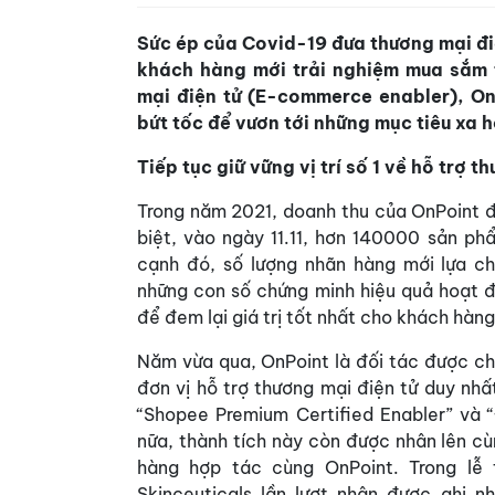
Sức ép của Covid-19 đưa thương mại điệ
khách hàng mới trải nghiệm mua sắm t
mại điện tử (E-commerce enabler), O
bứt tốc để vươn tới những mục tiêu xa 
Tiếp tục giữ vững vị trí số 1 về hỗ trợ
Trong năm 2021, doanh thu của OnPoint 
biệt, vào ngày 11.11, hơn 140000 sản ph
cạnh đó, số lượng nhãn hàng mới lựa c
những con số chứng minh hiệu quả hoạt đ
để đem lại giá trị tốt nhất cho khách hàn
Năm vừa qua, OnPoint là đối tác được ch
đơn vị hỗ trợ thương mại điện tử duy nhấ
“Shopee Premium Certified Enabler” và 
nữa, thành tích này còn được nhân lên c
hàng hợp tác cùng OnPoint. Trong lễ 
Skinceuticals lần lượt nhận được ghi n