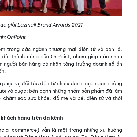
trao giải Lazmall Brand Awards 2021
nh:
OnPoint
ệm trong các ngành thương mại điện tử và bán lẻ,
i dài thành công của OnPoint, nhằm giúp các nhãn
n người bán hàng cá nhân tăng trưởng doanh số ấn
ến.
ến phục vụ đối tác đến từ nhiều danh mục ngành hàng
 nuôi và dược; bên cạnh những nhóm sản phẩm đã làm
– chăm sóc sức khỏe, đồ mẹ và bé, điện tử và thời
ợ khách hàng trên đa kênh
ocial commerce) vẫn là một trong những xu hướng