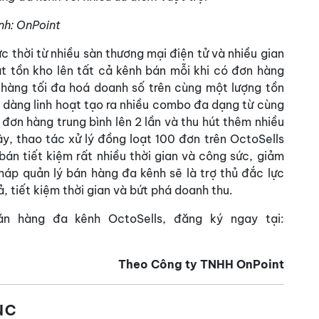
nh: OnPoint
 thời từ nhiều sàn thương mại điện tử và nhiều gian
 tồn kho lên tất cả kênh bán mỗi khi có đơn hàng
 hàng tối đa hoá doanh số trên cùng một lượng tồn
ễ dàng linh hoạt tạo ra nhiều combo đa dạng từ cùng
đơn hàng trung bình lên 2 lần và thu hút thêm nhiều
ậy, thao tác xử lý đồng loạt 100 đơn trên OctoSells
bán tiết kiệm rất nhiều thời gian và công sức, giảm
háp quản lý bán hàng đa kênh sẽ là trợ thủ đắc lực
, tiết kiệm thời gian và bứt phá doanh thu.
án hàng đa kênh OctoSells, đăng ký ngay tại:
Theo Công ty TNHH OnPoint
ục