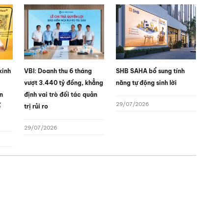
kinh
VBI: Doanh thu 6 tháng
SHB SAHA bổ sung tính
vượt 3.440 tỷ đồng, khẳng
năng tự động sinh lời
n
định vai trò đối tác quản
29/07/2026
ế
trị rủi ro
29/07/2026