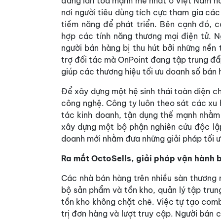
đang lan toả mạnh mẽ nhất ở Việt Nam nó
nơi người tiêu dùng tích cực tham gia cá
tiềm năng để phát triển. Bên cạnh đó, c
hợp các tính năng thương mại điện tử. N
người bán hàng bị thu hút bởi những nền
trợ đối tác mà OnPoint đang tập trung đ
giúp các thương hiệu tối ưu doanh số bán 
Để xây dựng một hệ sinh thái toàn diện c
công nghệ. Công ty luôn theo sát các xu
tác kinh doanh, tận dụng thế mạnh nhằm 
xây dựng một bộ phận nghiên cứu độc lập
doanh mới nhằm đưa những giải pháp tối ư
Ra mắt OctoSells, giải pháp vận hành 
Các nhà bán hàng trên nhiều sàn thương 
bộ sản phẩm và tồn kho, quản lý tập tru
tồn kho không chặt chẽ. Việc tự tạo comb
trị đơn hàng và lượt truy cập. Người bán c