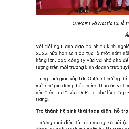
OnPoint và Nestle tại lễ 
Ả
Với đội ngũ lãnh đạo có nhiều kinh nghi
2022 hứa hẹn sẽ tiếp tục là một năm nố
hàng lớn, các công ty vừa và nhỏ cho đế
tượng trên môi trường kinh doanh trực tuy
Trong thời gian sắp tới, OnPoint hướng đ
mới như gia dụng, bảo hiểm, thức ăn vật
nên “tên tuổi” của OnPoint như làm đẹp 
trang.
Trở thành hệ sinh thái toàn diện, hỗ tr
Thương mại điện tử trên mạng xã hội (s