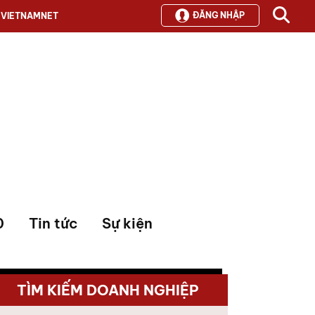
ĐĂNG NHẬP
VIETNAMNET
0
Tin tức
Sự kiện
TÌM KIẾM DOANH NGHIỆP