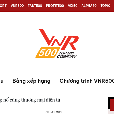
PORT
VNR500
FAST500
PROFIT500
VIX50
ALPHA30
TOP10
ệu
Bảng xếp hạng
Chương trình VNR50
g nổ cùng thương mại điện tử
CHUYÊN MỤC: