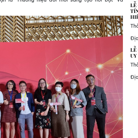
LỄ
TÍ
HI
Thờ
Đị
LỄ
UY
Thờ
Đị