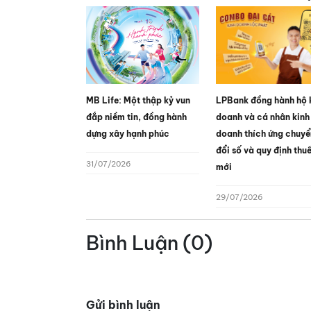
MB Life: Một thập kỷ vun
LPBank đồng hành hộ 
đắp niềm tin, đồng hành
doanh và cá nhân kinh
dựng xây hạnh phúc
doanh thích ứng chuyể
đổi số và quy định thu
31/07/2026
mới
29/07/2026
Bình Luận (0)
Gửi bình luận