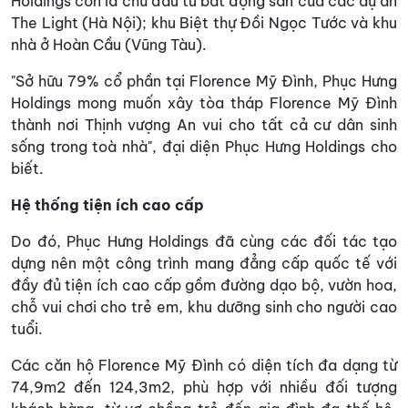
Holdings còn là chủ đầu tư bất động sản của các dự án
The Light (Hà Nội); khu Biệt thự Đồi Ngọc Tước và khu
nhà ở Hoàn Cầu (Vũng Tàu).
"Sở hữu 79% cổ phần tại Florence Mỹ Đình, Phục Hưng
Holdings mong muốn xây tòa tháp Florence Mỹ Đình
thành nơi Thịnh vượng An vui cho tất cả cư dân sinh
sống trong toà nhà", đại diện Phục Hưng Holdings cho
biết.
Hệ thống tiện ích cao cấp
Do đó, Phục Hưng Holdings đã cùng các đối tác tạo
dựng nên một công trình mang đẳng cấp quốc tế với
đầy đủ tiện ích cao cấp gồm đường dạo bộ, vườn hoa,
chỗ vui chơi cho trẻ em, khu dưỡng sinh cho người cao
tuổi.
Các căn hộ Florence Mỹ Đình có diện tích đa dạng từ
74,9m2 đến 124,3m2, phù hợp với nhiều đối tượng