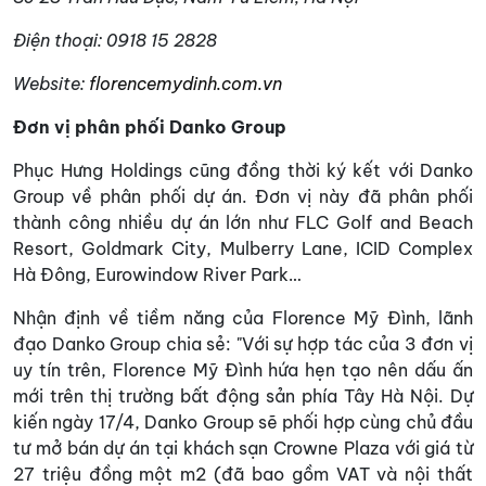
Điện thoại: 0918 15 2828
Website:
florencemydinh.com.vn
Đơn vị phân phối Danko Group
Phục Hưng Holdings cũng đồng thời ký kết với Danko
Group về phân phối dự án. Đơn vị này đã phân phối
thành công nhiều dự án lớn như FLC Golf and Beach
Resort, Goldmark City, Mulberry Lane, ICID Complex
Hà Đông, Eurowindow River Park…
Nhận định về tiềm năng của Florence Mỹ Đình, lãnh
đạo Danko Group chia sẻ: "Với sự hợp tác của 3 đơn vị
uy tín trên, Florence Mỹ Đình hứa hẹn tạo nên dấu ấn
mới trên thị trường bất động sản phía Tây Hà Nội. Dự
kiến ngày 17/4, Danko Group sẽ phối hợp cùng chủ đầu
tư mở bán dự án tại khách sạn Crowne Plaza với giá từ
27 triệu đồng một m2 (đã bao gồm VAT và nội thất