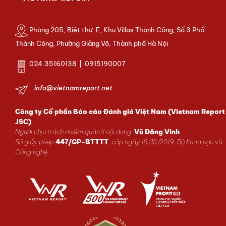
Phòng 205, Biệt thự E, Khu Villas Thành Công, Số 3 Phố
Thành Công, Phường Giảng Võ, Thành phố Hà Nội
024.35160138 | 0915190007
info@vietnamreport.net
Công ty Cổ phần Báo cáo Đánh giá Việt Nam (Vietnam Report
JSC)
Người chịu trách nhiệm quản lí nội dung:
Vũ Đăng Vinh
Số giấy phép
447/GP-BTTTT
, cấp ngày 16/10/2019; Bộ Khoa học và
Công nghệ