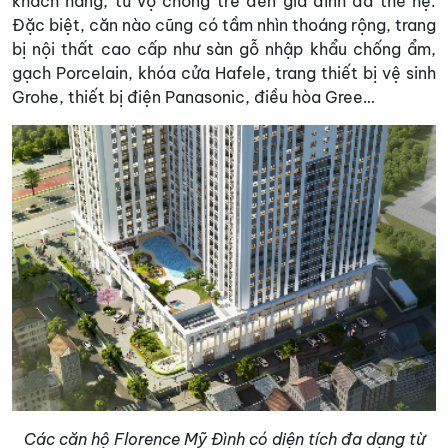
khách hàng, từ vợ chồng trẻ đến gia đình đa thế hệ.
Đặc biệt, căn nào cũng có tầm nhìn thoáng rộng, trang
bị nội thất cao cấp như sàn gỗ nhập khẩu chống ẩm,
gạch Porcelain, khóa cửa Hafele, trang thiết bị vệ sinh
Grohe, thiết bị điện Panasonic, điều hòa Gree…
Các căn hộ Florence Mỹ Đình có diện tích đa dạng từ