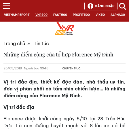
ĐĂNG NHẬP
VIETNAMREPORT
VNR500
FAST500
PROFIT500
VIX50
ALPHA30
Trang chủ
»
Tin tức
Những điểm cộng của tổ hợp Florence Mỹ Đình
26/03/2018
Người tạo 3948
CHUYÊN MỤC:
Vị trí đắc địa, thiết kế độc đáo, nhà thầu uy tín,
đơn vị phân phối có tầm nhìn chiến lược… là những
điểm cộng của Florence Mỹ Đình.
Vị trí đắc địa
Florence được khởi công ngày 5/10 tại 28 Trần Hữu
Dực. Là con đường huyết mạch với 8 làn xe có bề