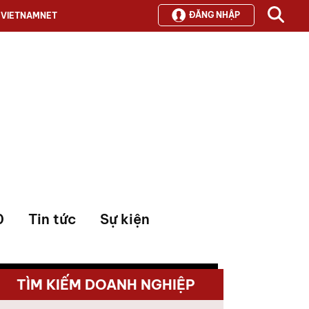
ĐĂNG NHẬP
VIETNAMNET
0
Tin tức
Sự kiện
TÌM KIẾM DOANH NGHIỆP