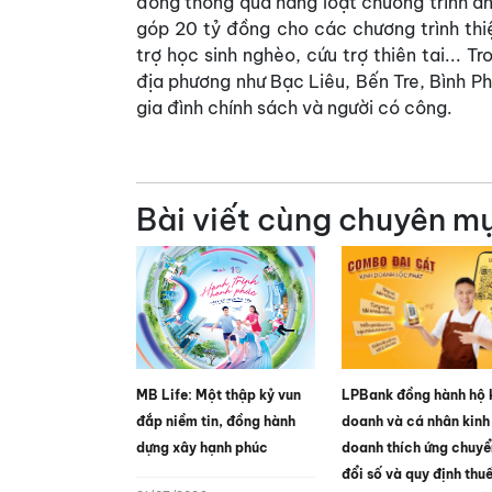
đồng thông qua hàng loạt chương trình an
góp 20 tỷ đồng cho các chương trình thiệ
trợ học sinh nghèo, cứu trợ thiên tai... 
địa phương như Bạc Liêu, Bến Tre, Bình P
gia đình chính sách và người có công.
Bài viết cùng chuyên m
MB Life: Một thập kỷ vun
LPBank đồng hành hộ 
đắp niềm tin, đồng hành
doanh và cá nhân kinh
dựng xây hạnh phúc
doanh thích ứng chuyể
đổi số và quy định thu