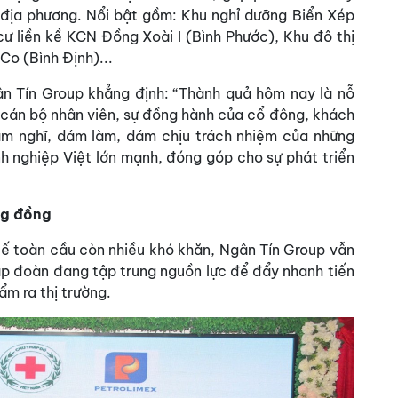
tế địa phương. Nổi bật gồm: Khu nghỉ dưỡng Biển Xép
ư liền kề KCN Đồng Xoài I (Bình Phước), Khu đô thị
Co (Bình Định)...
 Tín Group khẳng định: “Thành quả hôm nay là nỗ
 cán bộ nhân viên, sự đồng hành của cổ đông, khách
 dám nghĩ, dám làm, dám chịu trách nhiệm của những
 nghiệp Việt lớn mạnh, đóng góp cho sự phát triển
ng đồng
tế toàn cầu còn nhiều khó khăn, Ngân Tín Group vẫn
Tập đoàn đang tập trung nguồn lực để đẩy nhanh tiến
ẩm ra thị trường.