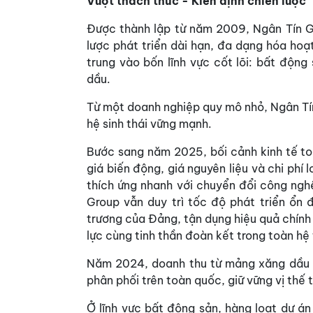
Vượt thách thức - Kiên định chiến lược
Được thành lập từ năm 2009, Ngân Tín G
lược phát triển dài hạn, đa dạng hóa hoạ
trung vào bốn lĩnh vực cốt lõi: bất động
dầu.
Từ một doanh nghiệp quy mô nhỏ, Ngân Tí
hệ sinh thái vững mạnh.
Bước sang năm 2025, bối cảnh kinh tế toà
giá biến động, giá nguyên liệu và chi phí 
thích ứng nhanh với chuyển đổi công ngh
Group vẫn duy trì tốc độ phát triển ổn đ
trương của Đảng, tận dụng hiệu quả chính
lực cùng tinh thần đoàn kết trong toàn hệ
Năm 2024, doanh thu từ mảng xăng dầu c
phân phối trên toàn quốc, giữ vững vị thế t
Ở lĩnh vực bất động sản, hàng loạt dự á