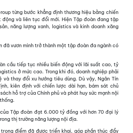
roup từng bước khẳng định thương hiệu bằng chiến
t động và liên tục đổi mới. Hiện Tập đoàn đang tập
 sản, năng lượng xanh, logistics và kinh doanh xăng
n đã vươn mình trở thành một tập đoàn đa ngành có
n cầu tiếp tục nhiều biến động với lãi suất cao, tỷ
logistics ở mức cao. Trong khi đó, doanh nghiệp phải
ệ và thay đổi xu hướng tiêu dùng. Dù vậy, Ngân Tín
ịnh, kiên định với chiến lược dài hạn, bám sát chủ
 sách hỗ trợ của Chính phủ và phát huy sức mạnh nội
 thống.
ủa Tập đoàn đạt 6.000 tỷ đồng với hơn 70 đại lý
rong thị trường năng lượng nội địa.
n trọng điểm đã được triển khai, góp phần thúc đẩy