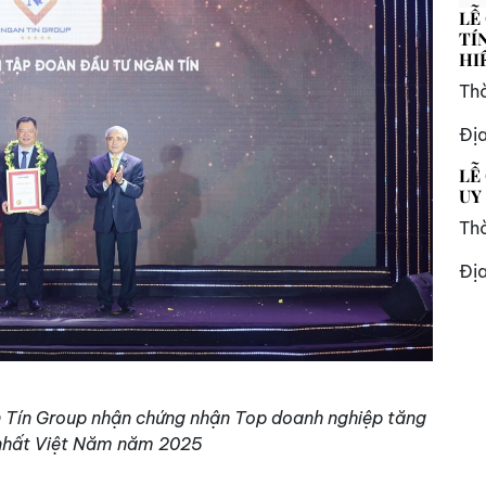
LỄ
TÍ
HI
Thờ
Đị
LỄ
UY
Thờ
Đị
Tín Group nhận chứng nhận Top doanh nghiệp tăng
nhất Việt Năm năm 2025