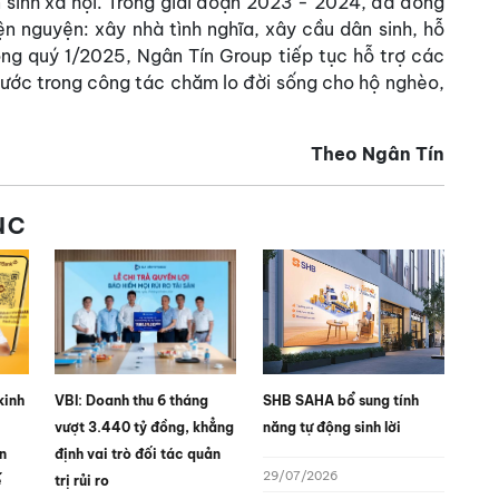
 sinh xã hội. Trong giai đoạn 2023 - 2024, đã đóng
n nguyện: xây nhà tình nghĩa, xây cầu dân sinh, hỗ
Trong quý 1/2025, Ngân Tín Group tiếp tục hỗ trợ các
hước trong công tác chăm lo đời sống cho hộ nghèo,
Theo Ngân Tín
ục
kinh
VBI: Doanh thu 6 tháng
SHB SAHA bổ sung tính
vượt 3.440 tỷ đồng, khẳng
năng tự động sinh lời
n
định vai trò đối tác quản
29/07/2026
ế
trị rủi ro