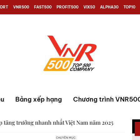
PORT
VNR500
FAST500
PROFIT500
VIX50
ALPHA30
TOP10
ệu
Bảng xếp hạng
Chương trình VNR50
p tăng trưởng nhanh nhất Việt Nam năm 2025
CHUYÊN MỤC: