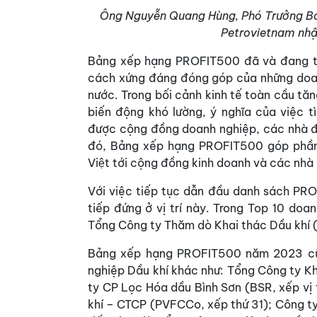
Ông Nguyễn Quang Hùng, Phó Trưởng Ba
Petrovietnam nhận
Bảng xếp hạng PROFIT500 đã và đang thể
cách xứng đáng đóng góp của những doan
nước. Trong bối cảnh kinh tế toàn cầu tăn
biến động khó lường, ý nghĩa của việc t
được cộng đồng doanh nghiệp, các nhà đ
đó, Bảng xếp hạng PROFIT500 góp phần g
Việt tới cộng đồng kinh doanh và các nhà
Với việc tiếp tục dẫn đầu danh sách PR
tiếp đứng ở vị trí này. Trong Top 10 doa
Tổng Công ty Thăm dò Khai thác Dầu khí 
Bảng xếp hạng PROFIT500 năm 2023 cũn
nghiệp Dầu khí khác như: Tổng Công ty Kh
ty CP Lọc Hóa dầu Bình Sơn (BSR, xếp vị 
khí – CTCP (PVFCCo, xếp thứ 31); Công t