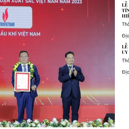
LỄ
TÍ
HI
Thờ
Đị
LỄ
UY
Thờ
Đị