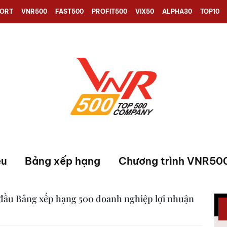
PORT
VNR500
FAST500
PROFIT500
VIX50
ALPHA30
TOP10
ệu
Bảng xếp hạng
Chương trình VNR50
 đầu Bảng xếp hạng 500 doanh nghiệp lợi nhuận