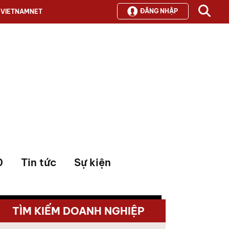
ĐĂNG NHẬP
VIETNAMNET
0
Tin tức
Sự kiện
TÌM KIẾM DOANH NGHIỆP