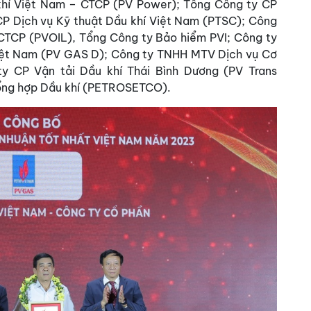
 khí Việt Nam – CTCP (PV Power); Tổng Công ty CP
 CP Dịch vụ Kỹ thuật Dầu khí Việt Nam (PTSC); Công
CTCP (PVOIL), Tổng Công ty Bảo hiểm PVI; Công ty
Việt Nam (PV GAS D); Công ty TNHH MTV Dịch vụ Cơ
y CP Vận tải Dầu khí Thái Bình Dương (PV Trans
Tổng hợp Dầu khí (PETROSETCO).