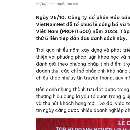
27/10/2023
Người tạo 891
Ngày 26/10, Công ty cổ phần Báo cáo
VietNamNet đã tổ chức lễ công bố và t
Việt Nam (PROFIT500) năm 2023. Tập
thứ 5 liên tiếp dẫn đầu danh sách này.
Trải qua nhiều năm xây dựng và phát tr
thiện với phương pháp luận khoa học và
đánh giá theo phương pháp tính điểm trọn
doanh thu, các chỉ số phản ánh khả năng 
chiếu khác như uy tín truyền thông, quy 
Bên cạnh những thành tựu đạt được trong 
thương hiệu cũng là yếu tố quan trọng gi
và thu hút khách hàng mới. Do đó, việc t
tín ngày càng được nhiều doanh nghiệp ch