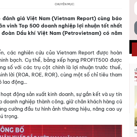
CHUYÊN MỤC:
 đánh giá Việt Nam (Vietnam Report) cùng báo
ôn vinh Top 500 doanh nghiệp lợi nhuận tốt nhất
 đoàn Dầu khí Việt Nam (Petrovietnam) có năm
iển, các nghiên cứu của Vietnam Report được hoàn
 minh bạch. Cụ thể, bảng xếp hạng PROFIT500 được
g số với các trụ cột chính là lợi nhuận trước thuế,
sinh lời (ROA, ROE, ROR), cùng một số chỉ tiêu tham
mô lao động…
hoạt động sản xuất kinh doanh, sự gắn kết và uy tín
úp doanh nghiệp thành công, giữ chân khách hàng cũ
ăng cường đầu tư hình ảnh thương hiệu, nâng cao uy
ú trọng.