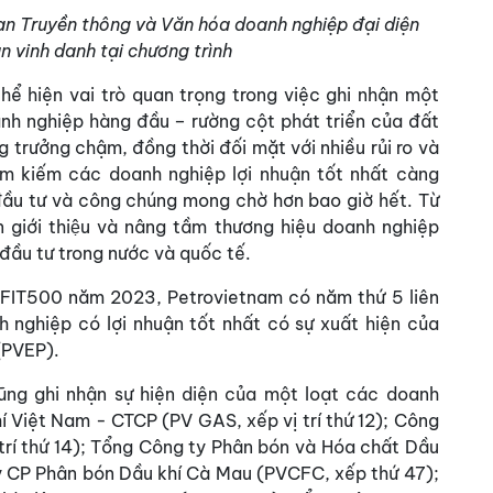
n Truyền thông và Văn hóa doanh nghiệp đại diện
 vinh danh tại chương trình
 hiện vai trò quan trọng trong việc ghi nhận một
h nghiệp hàng đầu – rường cột phát triển của đất
g trưởng chậm, đồng thời đối mặt với nhiều rủi ro và
ìm kiếm các doanh nghiệp lợi nhuận tốt nhất càng
ầu tư và công chúng mong chờ hơn bao giờ hết. Từ
iới thiệu và nâng tầm thương hiệu doanh nghiệp
 đầu tư trong nước và quốc tế.
OFIT500 năm 2023, Petrovietnam có năm thứ 5 liên
nh nghiệp có lợi nhuận tốt nhất có sự xuất hiện của
(PVEP).
g ghi nhận sự hiện diện của một loạt các doanh
í Việt Nam - CTCP (PV GAS, xếp vị trí thứ 12); Công
trí thứ 14); Tổng Công ty Phân bón và Hóa chất Dầu
y CP Phân bón Dầu khí Cà Mau (PVCFC, xếp thứ 47);