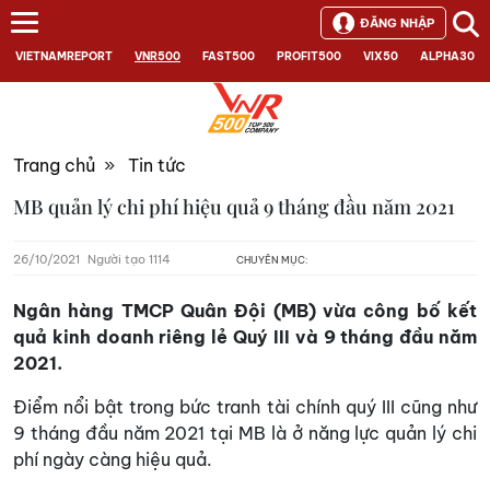
ĐĂNG NHẬP
VIETNAMREPORT
VNR500
FAST500
PROFIT500
VIX50
ALPHA30
Trang chủ
»
Tin tức
MB quản lý chi phí hiệu quả 9 tháng đầu năm 2021
26/10/2021
Người tạo 1114
CHUYÊN MỤC:
Ngân hàng TMCP Quân Đội (MB) vừa công bố kết
quả kinh doanh riêng lẻ Quý III và 9 tháng đầu năm
2021.
Điểm nổi bật trong bức tranh tài chính quý III cũng như
9 tháng đầu năm 2021 tại MB là ở năng lực quản lý chi
phí ngày càng hiệu quả.