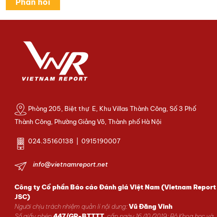
Phòng 205, Biệt thự E, Khu Villas Thành Công, Số 3 Phố
Thành Công, Phường Giảng Võ, Thành phố Hà Nội
024.35160138 | 0915190007
info@vietnamreport.net
Công ty Cổ phần Báo cáo Đánh giá Việt Nam (Vietnam Report
JSC)
Người chịu trách nhiệm quản lí nội dung:
Vũ Đăng Vinh
Số giấy phép
447/GP-BTTTT
, cấp ngày 16/10/2019; Bộ Khoa học và