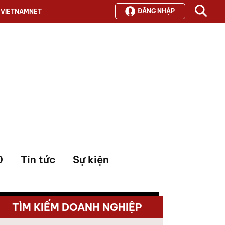
ĐĂNG NHẬP
VIETNAMNET
0
Tin tức
Sự kiện
TÌM KIẾM DOANH NGHIỆP