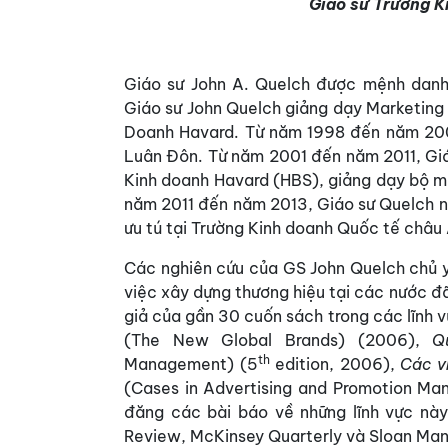
Giáo sư Trường K
Giáo sư John A. Quelch được mệnh danh 
Giáo sư John Quelch giảng dạy Marketing
Doanh Havard. Từ năm 1998 đến năm 2001
Luân Đôn. Từ năm 2001 đến năm 2011, Giá
Kinh doanh Havard (HBS), giảng dạy bộ m
năm 2011 đến năm 2013, Giáo sư Quelch nắ
ưu tú tại Trường Kinh doanh Quốc tế châu
Các nghiên cứu của GS John Quelch chủ y
việc xây dựng thương hiệu tại các nước đã
giả của gần 30 cuốn sách trong các lĩnh 
(The New Global Brands) (2006),
Q
th
Management) (5
edition, 2006),
Các v
(Cases in Advertising and Promotion Man
đăng các bài báo về những lĩnh vực này
Review, McKinsey Quarterly và Sloan M