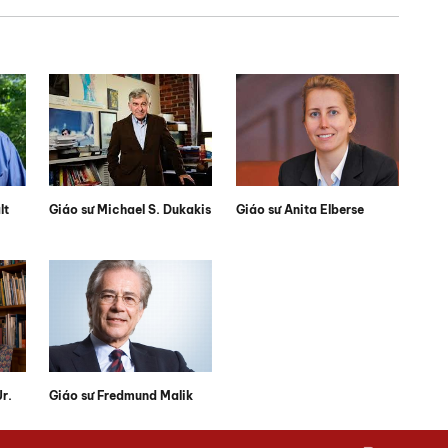
lt
Giáo sư Michael S. Dukakis
Giáo sư Anita Elberse
r.
Giáo sư Fredmund Malik