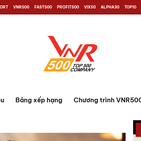
PORT
VNR500
FAST500
PROFIT500
VIX50
ALPHA30
TOP10
ệu
Bảng xếp hạng
Chương trình VNR50