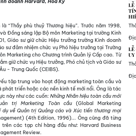
inh doanh Harvard, Hoa Kỳ
LỄ
TÍ
HI
Thờ
là “Thầy phù thuỷ Thương hiệu”. Trước năm 1998,
 và Đồng sáng lập Bộ môn Marketing tại trường Kinh
Đị
, Giáo sư giữ chức Hiệu trưởng trường Kinh doanh
o sư đảm nhiệm chức vụ Phó hiệu trưởng tại Trường
LỄ
UY
ôn Marketing cho Chương trình Quản lý Cấp cao. Từ
m giữ chức vụ Hiệu trưởng, Phó chủ tịch và Giáo sư
Thờ
 Âu - Trung Quốc (CEIBS).
Đị
ếu tập trung vào hoạt động marketing toàn cầu và
 phát triển hoặc các nền kinh tế mới nổi. Ông là tác
vực này như các cuốn:
Những Nhãn hiệu toàn cầu mới
uản trị Marketing Toàn cầu
(Global Marketing
í dụ về Quản trị Quảng cáo và Xúc tiến thương mại
agement) (4th Edition, 1996)... Ông cũng đã từng
 trên các tạp chí hàng đầu như: Harvard Business
anagement Review.