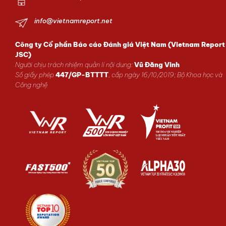
info@vietnamreport.net
Công ty Cổ phần Báo cáo Đánh giá Việt Nam (Vietnam Report
JSC)
Người chịu trách nhiệm quản lí nội dung:
Vũ Đăng Vinh
Số giấy phép
447/GP-BTTTT
, cấp ngày 16/10/2019; Bộ Khoa học và
Công nghệ