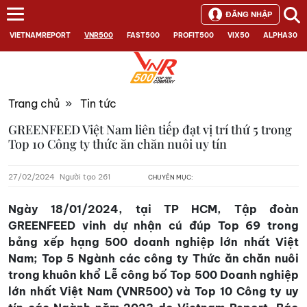
ĐĂNG NHẬP
VIETNAMREPORT
VNR500
FAST500
PROFIT500
VIX50
ALPHA30
Trang chủ
»
Tin tức
GREENFEED Việt Nam liên tiếp đạt vị trí thứ 5 trong
Top 10 Công ty thức ăn chăn nuôi uy tín
27/02/2024
Người tạo 261
CHUYÊN MỤC:
Ngày 18/01/2024, tại TP HCM, Tập đoàn
GREENFEED vinh dự nhận cú đúp Top 69 trong
bảng xếp hạng 500 doanh nghiệp lớn nhất Việt
Nam; Top 5 Ngành các công ty Thức ăn chăn nuôi
trong khuôn khổ Lễ công bố Top 500 Doanh nghiệp
lớn nhất Việt Nam (VNR500) và Top 10 Công ty uy