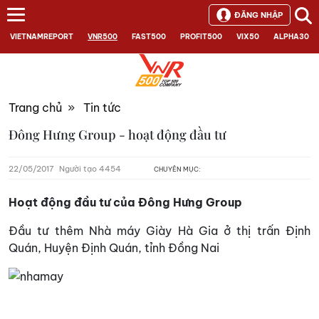
ĐĂNG NHẬP
VIETNAMREPORT
VNR500
FAST500
PROFIT500
VIX50
ALPHA30
Trang chủ
»
Tin tức
Đông Hưng Group - hoạt động đầu tư
22/05/2017
Người tạo 4454
CHUYÊN MỤC:
Hoạt động đầu tư của Đông Hưng Group
Đầu tư thêm Nhà máy Giày Hà Gia ở thị trấn Định
Quán, Huyện Định Quán, tỉnh Đồng Nai