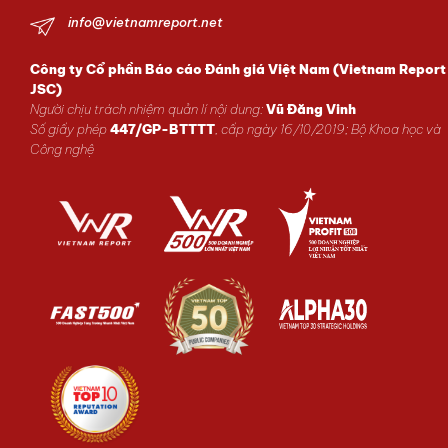
info@vietnamreport.net
Công ty Cổ phần Báo cáo Đánh giá Việt Nam (Vietnam Report
JSC)
Người chịu trách nhiệm quản lí nội dung:
Vũ Đăng Vinh
Số giấy phép
447/GP-BTTTT
, cấp ngày 16/10/2019; Bộ Khoa học và
Công nghệ