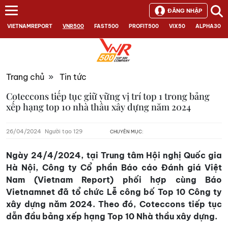
ĐĂNG NHẬP
VIETNAMREPORT
VNR500
FAST500
PROFIT500
VIX50
ALPHA30
Trang chủ
»
Tin tức
Coteccons tiếp tục giữ vững vị trí top 1 trong bảng
xếp hạng top 10 nhà thầu xây dựng năm 2024
26/04/2024
Người tạo 129
CHUYÊN MỤC:
Ngày 24/4/2024, tại Trung tâm Hội nghị Quốc gia
Hà Nội, Công ty Cổ phần Báo cáo Đánh giá Việt
Nam (Vietnam Report) phối hợp cùng Báo
Vietnamnet đã tổ chức Lễ công bố Top 10 Công ty
xây dựng năm 2024. Theo đó, Coteccons tiếp tục
dẫn đầu bảng xếp hạng Top 10 Nhà thầu xây dựng.