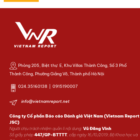
Phòng 205, Biệt thự E, Khu Villas Thành Công, Số 3 Phố
Thành Công, Phường Giảng Võ, Thành phố Hà Nội
024.35160138 | 0915190007
info@vietnamreport.net
Công ty Cổ phần Báo cáo Đánh giá Việt Nam (Vietnam Report
JSC)
Người chịu trách nhiệm quản lí nội dung:
Vũ Đăng Vinh
Số giấy phép
447/GP-BTTTT
, cấp ngày 16/10/2019; Bộ Khoa học và