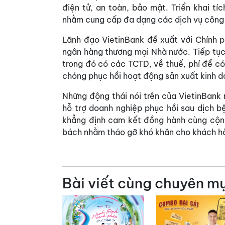
điện tử, an toàn, bảo mật. Triển khai t
nhằm cung cấp đa dạng các dịch vụ công 
Lãnh đạo VietinBank đề xuất với Chính 
ngân hàng thương mại Nhà nước. Tiếp tục
trong đó có các TCTD, về thuế, phí để có
chóng phục hồi hoạt động sản xuất kinh d
Những động thái nói trên của VietinBank
hỗ trợ doanh nghiệp phục hồi sau dịch b
khẳng định cam kết đồng hành cùng cộng
bách nhằm tháo gỡ khó khăn cho khách h
Bài viết cùng chuyên m