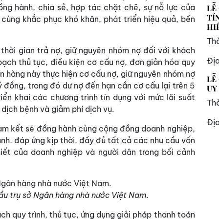
ồng hành, chia sẻ, hợp tác chặt chẽ, sự nỗ lực của
LỄ
TÍ
cùng khắc phục khó khăn, phát triển hiệu quả, bền
HI
Thờ
 thời gian trả nợ, giữ nguyên nhóm nợ đối với khách
Đị
bạch thủ tục, điều kiện cơ cấu nợ, đơn giản hóa quy
ân hàng này thực hiện cơ cấu nợ, giữ nguyên nhóm nợ
LỄ
 đồng, trong đó dư nợ đến hạn cần cơ cấu lại trên 5
UY
iển khai các chương trình tín dụng với mức lãi suất
Thờ
 dịch bệnh và giảm phí dịch vụ.
Đị
cam kết sẽ đồng hành cùng cộng đồng doanh nghiệp,
nh, đáp ứng kịp thời, đầy đủ tất cả các nhu cầu vốn
iết của doanh nghiệp và người dân trong bối cảnh
cầu trụ sở Ngân hàng nhà nước Việt Nam.
ch quy trình, thủ tục, ứng dụng giải pháp thanh toán