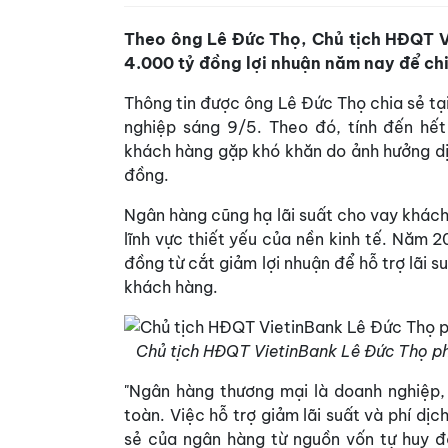
Theo ông Lê Đức Thọ, Chủ tịch HĐQT V
4.000 tỷ đồng lợi nhuận năm nay để ch
Thông tin được ông Lê Đức Thọ chia sẻ tạ
nghiệp sáng 9/5. Theo đó, tính đến hết
khách hàng gặp khó khăn do ảnh hưởng dị
đồng.
Ngân hàng cũng hạ lãi suất cho vay khách 
lĩnh vực thiết yếu của nền kinh tế. Năm 
đồng từ cắt giảm lợi nhuận để hỗ trợ lãi s
khách hàng.
Chủ tịch HĐQT VietinBank Lê Đức Thọ phát
"Ngân hàng thương mại là doanh nghiệp,
toàn. Việc hỗ trợ giảm lãi suất và phí dị
sẻ của ngân hàng từ nguồn vốn tự huy độ