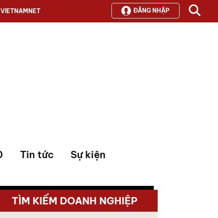
ĐĂNG NHẬP
VIETNAMNET
0
Tin tức
Sự kiện
TÌM KIẾM DOANH NGHIỆP