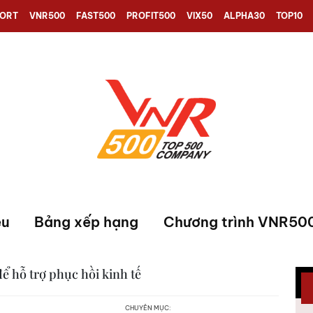
PORT
VNR500
FAST500
PROFIT500
VIX50
ALPHA30
TOP10
ệu
Bảng xếp hạng
Chương trình VNR50
ể hỗ trợ phục hồi kinh tế
CHUYÊN MỤC: