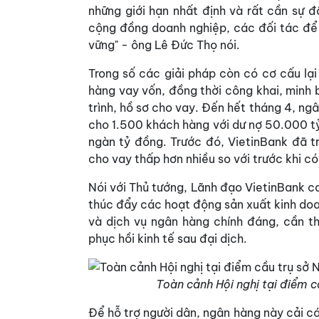
những giới hạn nhất định và rất cần sự đ
cộng đồng doanh nghiệp, các đối tác để 
vững" - ông Lê Đức Thọ nói.
Trong số các giải pháp còn có cơ cấu lại
hàng vay vốn, đồng thời công khai, minh 
trình, hồ sơ cho vay. Đến hết tháng 4, ng
cho 1.500 khách hàng với dư nợ 50.000 tỷ
ngàn tỷ đồng. Trước đó, VietinBank đã tr
cho vay thấp hơn nhiều so với trước khi có
Nói với Thủ tướng, Lãnh đạo VietinBank 
thúc đẩy các hoạt động sản xuất kinh doa
và dịch vụ ngân hàng chính đáng, cần th
phục hồi kinh tế sau đại dịch.
Toàn cảnh Hội nghị tại điểm 
Để hỗ trợ người dân, ngân hàng này cải cá