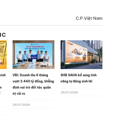
C.P.Việt Nam
ục
kinh
VBI: Doanh thu 6 tháng
SHB SAHA bổ sung tính
vượt 3.440 tỷ đồng, khẳng
năng tự động sinh lời
n
định vai trò đối tác quản
29/07/2026
ế
trị rủi ro
29/07/2026