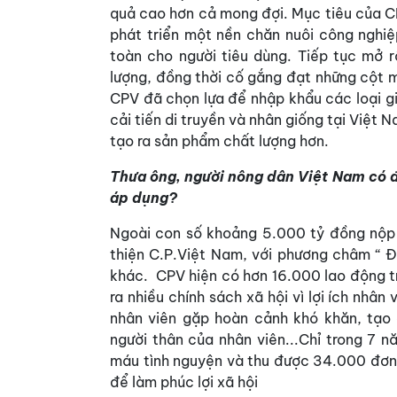
quả cao hơn cả mong đợi. Mục tiêu của C
phát triển một nền chăn nuôi công nghiệ
toàn cho người tiêu dùng. Tiếp tục mở r
lượng, đồng thời cố gắng đạt những cột 
CPV đã chọn lựa để nhập khẩu các loại gi
cải tiến di truyền và nhân giống tại Việt 
tạo ra sản phẩm chất lượng hơn.
Thưa ông, người nông dân Việt Nam có đ
áp dụng?
Ngoài con số khoảng 5.000 tỷ đồng nộp 
thiện C.P.Việt Nam, với phương châm “ 
khác. CPV hiện có hơn 16.000 lao động tr
ra nhiều chính sách xã hội vì lợi ích nhâ
nhân viên gặp hoàn cảnh khó khăn, tạo 
người thân của nhân viên...Chỉ trong 7 
máu tình nguyện và thu được 34.000 đơn
để làm phúc lợi xã hội