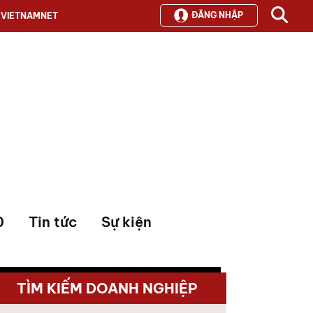
ĐĂNG NHẬP
VIETNAMNET
0
Tin tức
Sự kiện
TÌM KIẾM DOANH NGHIỆP