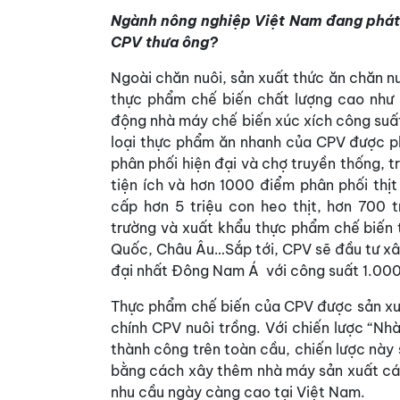
Ngành nông nghiệp Việt Nam đang phát 
CPV thưa ông?
Ngoài chăn nuôi, sản xuất thức ăn chăn n
thực phẩm chế biến chất lượng cao như 
động nhà máy chế biến xúc xích công suất
loại thực phẩm ăn nhanh của CPV được ph
phân phối hiện đại và chợ truyền thống, t
tiện ích và hơn 1000 điểm phân phối thị
cấp hơn 5 triệu con heo thịt, hơn 700 t
trường và xuất khẩu thực phẩm chế biến 
Quốc, Châu Âu…Sắp tới, CPV sẽ đầu tư xâ
đại nhất Đông Nam Á với công suất 1.000
Thực phẩm chế biến của CPV được sản xuấ
chính CPV nuôi trồng. Với chiến lược “N
thành công trên toàn cầu, chiến lược này
bằng cách xây thêm nhà máy sản xuất các
nhu cầu ngày càng cao tại Việt Nam.