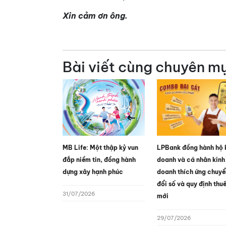
Xin cảm ơn ông.
Bài viết cùng chuyên m
MB Life: Một thập kỷ vun
LPBank đồng hành hộ 
đắp niềm tin, đồng hành
doanh và cá nhân kinh
dựng xây hạnh phúc
doanh thích ứng chuyể
đổi số và quy định thu
31/07/2026
mới
29/07/2026