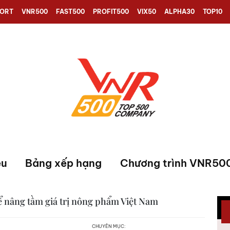
PORT
VNR500
FAST500
PROFIT500
VIX50
ALPHA30
TOP10
ệu
Bảng xếp hạng
Chương trình VNR50
ể nâng tầm giá trị nông phẩm Việt Nam
CHUYÊN MỤC: