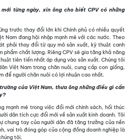
i mới từng ngày, xin ông cho biết CPV có những
ứng trước thay đổi lớn khi Chính phủ có nhiều quyết
iệt Nam đang hội nhập mạnh mẽ với các nước. Theo
 phải thay đổi từ quy mô sản xuất, kỹ thuật canh
 sản phẩm chất lượng. Riêng CPV sẽ gia tăng khả năng
huật tiên tiến nhất áp dụng vào sản xuất. Chúng tôi
ông dân Việt Nam trong chăn nuôi, cung cấp con giống,
̉m để người chăn nuôi có lợi nhuận cao nhất.
ị trường của Việt Nam, thưa ông những điều gì cần
ay?
 mạnh mẽ trong việc đổi mới chính sách, hối thúc
̀i dân tích cực đổi mới về sản xuất kinh doanh. Tôi
̀ sự chung tay của người dân đã tăng trưởng của nền
nh, vai trò đóng góp của cộng đồng doanh nghiệp là
húng tôi.