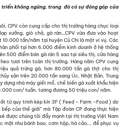
triển không ngừng, trong đó có sự đóng góp của
uôi, CPV còn cung cấp cho thị trường hàng chục loại
lạp xưởng, giò chả, gà rán…CPV vừa đưa vào hoạt
 10.000 tấn/năm tại huyện Củ Chi là một ví vụ. Các
ân phối tại hơn 6.000 điểm kinh doanh ở hệ thống
rên 500 điểm bán gà rán 5 sao tại siêu thị, cửa hàng
t heo tươi trên toàn thị trường. Hàng năm CPV cung
riệu quả trứng gà, hơn 80.000 tấn gà thịt cho thị
thủy sản trên 20.000 tấn sang Úc, Nhật Bản, Trung
y dựng nhà máy giết mổ, chế biến gà xuất khẩu hiện
.000 con/ tuần, tương đương 50 triệu con/ năm.
t từ quy trình kép kín 3F ( Feed – Farm –Food ) do
hà bếp của thế giới” mà Tập đoàn CP đang thực hiện
 sẽ được chúng tôi đẩy mạnh tại thị trường Việt Nam
 mặt như bánh bao, cơm hộp, há cảo... để phục vụ