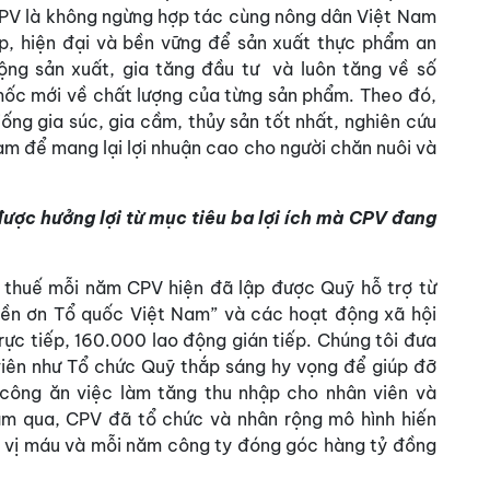
PV là không ngừng hợp tác cùng nông dân Việt Nam
p, hiện đại và bền vững để sản xuất thực phẩm an
ộng sản xuất, gia tăng đầu tư và luôn tăng về số
mốc mới về chất lượng của từng sản phẩm. Theo đó,
ống gia súc, gia cầm, thủy sản tốt nhất, nghiên cứu
Nam để mang lại lợi nhuận cao cho người chăn nuôi và
ược hưởng lợi từ mục tiêu ba lợi ích mà CPV đang
thuế mỗi năm CPV hiện đã lập được Quỹ hỗ trợ từ
Đền ơn Tổ quốc Việt Nam” và các hoạt động xã hội
ực tiếp, 160.000 lao động gián tiếp. Chúng tôi đưa
n viên như Tổ chức Quỹ thắp sáng hy vọng để giúp đỡ
công ăn việc làm tăng thu nhập cho nhân viên và
năm qua, CPV đã tổ chức và nhân rộng mô hình hiến
 vị máu và mỗi năm công ty đóng góc hàng tỷ đồng