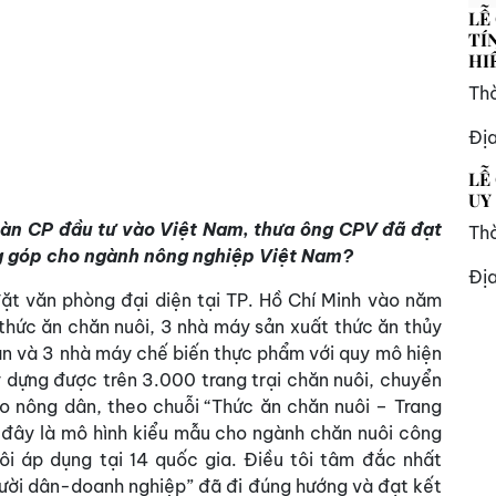
LỄ
TÍ
HI
Thờ
Đị
LỄ
UY
oàn CP đầu tư vào Việt Nam, thưa ông CPV đã đạt
Thờ
ng góp cho ngành nông nghiệp Việt Nam?
Đị
t văn phòng đại diện tại TP. Hồ Chí Minh vào năm
thức ăn chăn nuôi, 3 nhà máy sản xuất thức ăn thủy
ản và 3 nhà máy chế biến thực phẩm với quy mô hiện
y dựng được trên 3.000 trang trại chăn nuôi, chuyển
ho nông dân, theo chuỗi “Thức ăn chăn nuôi – Trang
, đây là mô hình kiểu mẫu cho ngành chăn nuôi công
ôi áp dụng tại 14 quốc gia. Điều tôi tâm đắc nhất
người dân-doanh nghiệp” đã đi đúng hướng và đạt kết