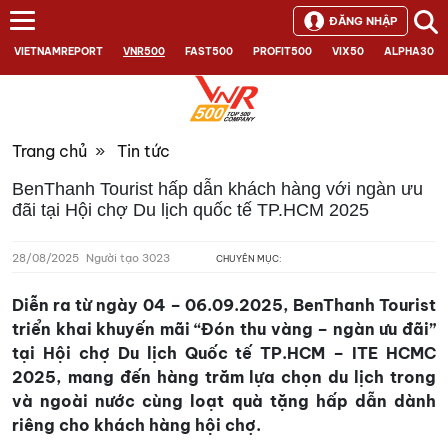
ĐĂNG NHẬP
VIETNAMREPORT
VNR500
FAST500
PROFIT500
VIX50
ALPHA30
Trang chủ
»
Tin tức
BenThanh Tourist hấp dẫn khách hàng với ngàn ưu
đãi tại Hội chợ Du lịch quốc tế TP.HCM 2025
28/08/2025
Người tạo 3023
CHUYÊN MỤC:
Diễn ra từ ngày 04 – 06.09.2025, BenThanh Tourist
triển khai khuyến mãi “Đón thu vàng – ngàn ưu đãi”
tại Hội chợ Du lịch Quốc tế TP.HCM – ITE HCMC
2025, mang đến hàng trăm lựa chọn du lịch trong
và ngoài nước cùng loạt quà tặng hấp dẫn dành
riêng cho khách hàng hội chợ.