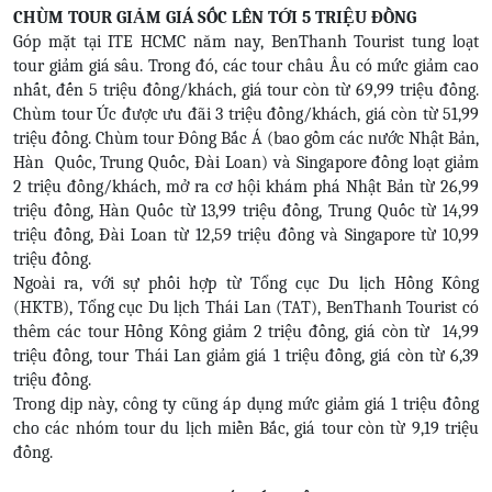
CHÙM TOUR GIẢM GIÁ SỐC LÊN TỚI 5 TRIỆU ĐỒNG
Góp mặt tại ITE HCMC năm nay, BenThanh Tourist tung loạt
tour giảm giá sâu. Trong đó, các tour châu Âu có mức giảm cao
nhất, đến 5 triệu đồng/khách, giá tour còn từ 69,99 triệu đồng.
Chùm tour Úc được ưu đãi 3 triệu đồng/khách, giá còn từ 51,99
triệu đồng. Chùm tour Đông Bắc Á (bao gồm các nước Nhật Bản,
Hàn
Quốc, Trung Quốc, Đài Loan) và Singapore đồng loạt giảm
2 triệu đồng/khách, mở ra cơ hội khám phá Nhật Bản từ 26,99
triệu đồng, Hàn Quốc từ 13,99 triệu đồng, Trung Quốc từ 14,99
triệu đồng, Đài Loan từ 12,59 triệu đồng và Singapore từ 10,99
triệu đồng.
Ngoài ra, với sự phối hợp từ Tổng cục Du lịch Hồng Kông
(HKTB), Tổng cục Du lịch Thái Lan (TAT), BenThanh Tourist có
thêm các tour Hồng Kông giảm 2 triệu đồng, giá còn từ
14,99
triệu đồng, tour Thái Lan giảm giá 1 triệu đồng, giá còn từ 6,39
triệu đồng.
Trong dịp này, công ty cũng áp dụng mức giảm giá 1 triệu đồng
cho các nhóm tour du lịch miền Bắc, giá tour còn từ 9,19 triệu
đồng.