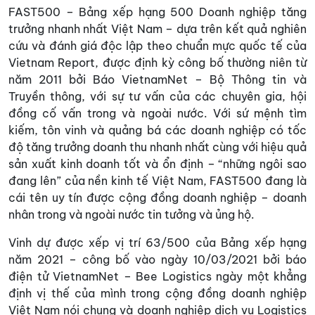
FAST500 – Bảng xếp hạng 500 Doanh nghiệp tăng
trưởng nhanh nhất Việt Nam – dựa trên kết quả nghiên
cứu và đánh giá độc lập theo chuẩn mực quốc tế của
Vietnam Report, được định kỳ công bố thường niên từ
năm 2011 bởi Báo VietnamNet – Bộ Thông tin và
Truyền thông, với sự tư vấn của các chuyên gia, hội
đồng cố vấn trong và ngoài nước. Với sứ mệnh tìm
kiếm, tôn vinh và quảng bá các doanh nghiệp có tốc
độ tăng trưởng doanh thu nhanh nhất cùng với hiệu quả
sản xuất kinh doanh tốt và ổn định – “những ngôi sao
đang lên” của nền kinh tế Việt Nam, FAST500 đang là
cái tên uy tín được cộng đồng doanh nghiệp – doanh
nhân trong và ngoài nước tin tưởng và ủng hộ.
Vinh dự được xếp vị trí 63/500 của Bảng xếp hạng
năm 2021 – công bố vào ngày 10/03/2021 bởi báo
điện tử VietnamNet – Bee Logistics ngày một khẳng
định vị thế của mình trong cộng đồng doanh nghiệp
Việt Nam nói chung và doanh nghiệp dịch vụ Logistics