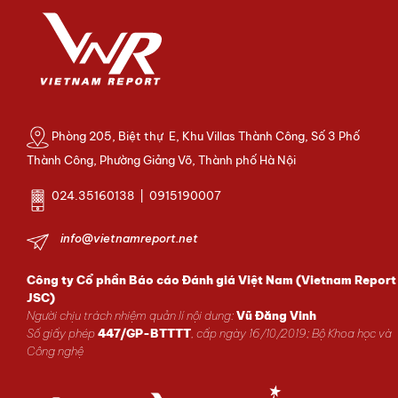
Phòng 205, Biệt thự E, Khu Villas Thành Công, Số 3 Phố
Thành Công, Phường Giảng Võ, Thành phố Hà Nội
024.35160138 | 0915190007
info@vietnamreport.net
Công ty Cổ phần Báo cáo Đánh giá Việt Nam (Vietnam Report
JSC)
Người chịu trách nhiệm quản lí nội dung:
Vũ Đăng Vinh
Số giấy phép
447/GP-BTTTT
, cấp ngày 16/10/2019; Bộ Khoa học và
Công nghệ