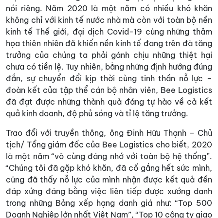
nói riêng. Năm 2020 là một năm có nhiều khó khăn
không chỉ với kinh tế nước nhà mà còn với toàn bộ nền
kinh tế Thế giới, đại dịch Covid-19 cùng những thảm
họa thiên nhiên đã khiến nền kinh tế đang trên đà tăng
trưởng của chúng ta phải gánh chịu những thiệt hại
chưa có tiền lệ. Tuy nhiên, bằng những định hướng đúng
đắn, sự chuyển đổi kịp thời cùng tinh thần nỗ lực –
đoàn kết của tập thể cán bộ nhân viên, Bee Logistics
đã đạt được những thành quả đáng tự hào về cả kết
quả kinh doanh, độ phủ sóng và tỉ lệ tăng trưởng.
Trao đổi với truyền thông, ông Đinh Hữu Thạnh – Chủ
tịch/ Tổng giám đốc của Bee Logistics cho biết, 2020
là một năm “vô cùng đáng nhớ với toàn bộ hệ thống”.
“Chúng tôi đã gặp khó khăn, đã cố gắng hết sức mình,
cũng đã thấy nỗ lực của mình nhận được kết quả đền
đáp xứng đáng bằng việc liên tiếp được xướng danh
trong những Bảng xếp hạng danh giá như: “Top 500
Doanh Nghiệp lớn nhất Việt Nam”, “Top 10 công ty giao