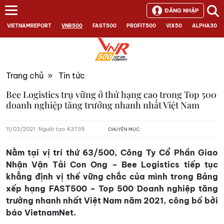
ĐĂNG NHẬP
VIETNAMREPORT
VNR500
FAST500
PROFIT500
VIX50
ALPHA30
Trang chủ
»
Tin tức
Bee Logistics trụ vững ở thứ hạng cao trong Top 500
doanh nghiệp tăng trưởng nhanh nhất Việt Nam
11/03/2021
Người tạo 43739
CHUYÊN MỤC:
Nằm tại vị trí thứ 63/500, Công Ty Cổ Phần Giao
Nhận Vận Tải Con Ong – Bee Logistics tiếp tục
khẳng định vị thế vững chắc của mình trong Bảng
xếp hạng FAST500 – Top 500 Doanh nghiệp tăng
trưởng nhanh nhất Việt Nam năm 2021, công bố bởi
báo VietnamNet.