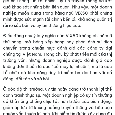
giá như năng lực tài chính, uy tín truyền thông và kết
quả khảo sát những bên liên quan. Như vậy, một doanh
nghiệp muốn đứng trong hàng ngũ VIX50 phải chứng
minh được sức mạnh tài chính bền bỉ, khả năng quản trị
rủi ro sắc bén và uy tín thương hiệu cao.
Điều đáng chú ý là ý nghĩa của VIX50 không chỉ nằm ở
thứ hạng, mà bảng xếp hạng này phản ánh sự dịch
chuyển trong chuẩn mực đánh giá các công ty đại
chúng tại Việt Nam. Trong chu kỳ phát triển mới của thị
trường vốn, những doanh nghiệp được đánh giá cao
không đơn thuần là các “cỗ máy lợi nhuận”, mà là các
tổ chức có khả năng duy trì niềm tin dài hạn với cổ
đông, đối tác và xã hội.
Ở góc độ thị trường, uy tín ngày càng trở thành lợi thế
cạnh tranh thực sự. Một doanh nghiệp có uy tín thường
có khả năng chống chịu tốt hơn trước các biến động,
giảm áp lực từ khủng hoảng truyền thông và tiếp cận
nguồn vốn thuận lợi hơn. Khi niềm tin được xây dựng đủ