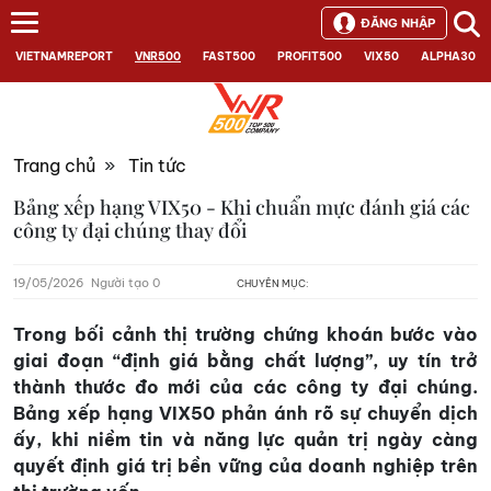
ĐĂNG NHẬP
VIETNAMREPORT
VNR500
FAST500
PROFIT500
VIX50
ALPHA30
Trang chủ
»
Tin tức
Bảng xếp hạng VIX50 - Khi chuẩn mực đánh giá các
công ty đại chúng thay đổi
19/05/2026
Người tạo 0
CHUYÊN MỤC:
Trong bối cảnh thị trường chứng khoán bước vào
giai đoạn “định giá bằng chất lượng”, uy tín trở
thành thước đo mới của các công ty đại chúng.
Bảng xếp hạng VIX50 phản ánh rõ sự chuyển dịch
ấy, khi niềm tin và năng lực quản trị ngày càng
quyết định giá trị bền vững của doanh nghiệp trên