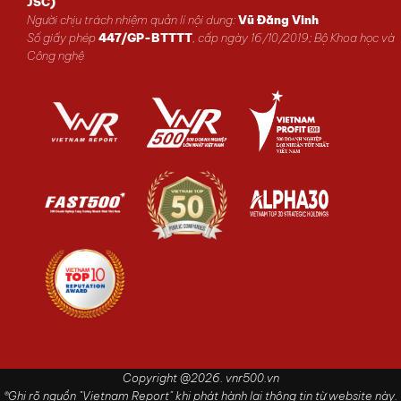
JSC)
Người chịu trách nhiệm quản lí nội dung:
Vũ Đăng Vinh
Số giấy phép
447/GP-BTTTT
, cấp ngày 16/10/2019; Bộ Khoa học và
Công nghệ
Copyright @2026. vnr500.vn
®Ghi rõ nguồn "Vietnam Report" khi phát hành lại thông tin từ website này.