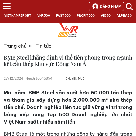
ĐĂNG NHẬP
VIETNAMREPORT
VNR500
FAST500
PROFIT500
VIX50
ALPHA30
Trang chủ
»
Tin tức
BMB Steel khẳng định vị thế tiên phong trong ngành
kết cấu thép khu vực Đông Nam Á
27/12/2024
Người tạo 15854
CHUYÊN MỤC:
Mỗi năm, BMB Steel sản xuất hơn 60.000 tấn thép
và tham gia xây dựng hơn 2.000.000 m² nhà thép
tiền chế. Doanh nghiệp liên tục giữ vững vị trí trong
bảng xếp hạng Top 500 Doanh nghiệp lớn nhất
Việt Nam suốt nhiều năm liền.
BMB Steel là một trong những công ty hàng đầu trong