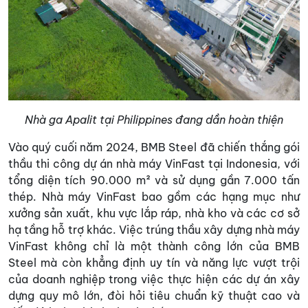
Nhà ga Apalit tại Philippines đang dần hoàn thiện
Vào quý cuối năm 2024, BMB Steel đã chiến thắng gói
thầu thi công dự án nhà máy VinFast tại Indonesia, với
tổng diện tích 90.000 m² và sử dụng gần 7.000 tấn
thép. Nhà máy VinFast bao gồm các hạng mục như
xưởng sản xuất, khu vực lắp ráp, nhà kho và các cơ sở
hạ tầng hỗ trợ khác. Việc trúng thầu xây dựng nhà máy
VinFast không chỉ là một thành công lớn của BMB
Steel mà còn khẳng định uy tín và năng lực vượt trội
của doanh nghiệp trong việc thực hiện các dự án xây
dựng quy mô lớn, đòi hỏi tiêu chuẩn kỹ thuật cao và