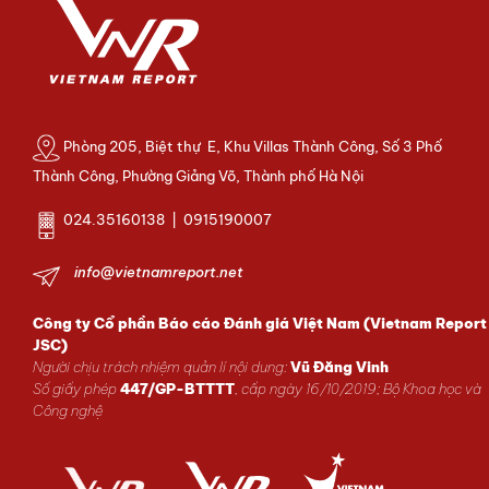
Phòng 205, Biệt thự E, Khu Villas Thành Công, Số 3 Phố
Thành Công, Phường Giảng Võ, Thành phố Hà Nội
024.35160138 | 0915190007
info@vietnamreport.net
Công ty Cổ phần Báo cáo Đánh giá Việt Nam (Vietnam Report
JSC)
Người chịu trách nhiệm quản lí nội dung:
Vũ Đăng Vinh
Số giấy phép
447/GP-BTTTT
, cấp ngày 16/10/2019; Bộ Khoa học và
Công nghệ