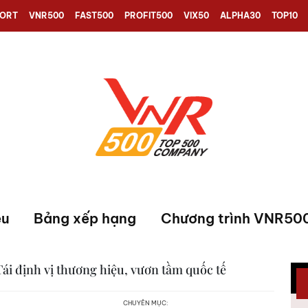
PORT
VNR500
FAST500
PROFIT500
VIX50
ALPHA30
TOP10
ệu
Bảng xếp hạng
Chương trình VNR50
 định vị thương hiệu, vươn tầm quốc tế
CHUYÊN MỤC: