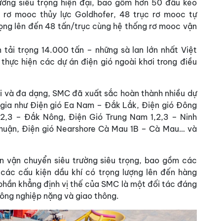
rường siêu trọng hiện đại, bao gồm hơn 50 đầu kéo
rơ mooc thủy lực Goldhofer, 48 trục rơ mooc tự
rọng lên đến 48 tấn/trục cùng hệ thống rơ mooc vận
 tải trọng 14.000 tấn – những sà lan lớn nhất Việt
thực hiện các dự án điện gió ngoài khơi trong điều
đại và đa dạng, SMC đã xuất sắc hoàn thành nhiều dự
gia như Điện gió Ea Nam – Đắk Lắk, Điện gió Đông
1,2,3 – Đắk Nông, Điện Gió Trung Nam 1,2,3 – Ninh
Thuận, Điện gió Nearshore Cà Mau 1B – Cà Mau… và
n vận chuyển siêu trường siêu trọng, bao gồm các
, các cấu kiện dầu khí có trọng lượng lên đến hàng
hần khẳng định vị thế của SMC là một đối tác đáng
 công nghiệp nặng và giao thông.