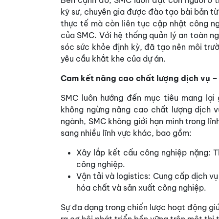
kỹ sư, chuyên gia được đào tạo bài bản từ
thực tế mà còn liên tục cập nhật công n
của SMC. Với hệ thống quản lý an toàn n
sóc sức khỏe định kỳ, đã tạo nên môi trư
yêu cầu khắt khe của dự án.
Cam kết nâng cao chất lượng dịch vụ –
SMC luôn hướng đến mục tiêu mang lại g
không ngừng nâng cao chất lượng dịch vụ
ngành, SMC không giới hạn mình trong lĩ
sang nhiều lĩnh vực khác, bao gồm:
Xây lắp kết cấu công nghiệp nặng: 
công nghiệp.
Vận tải và logistics: Cung cấp dịch 
hóa chất và sản xuất công nghiệp.
Sự đa dạng trong chiến lược hoạt động g
ra cơ hội phát triển bền vững trên một thị