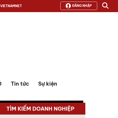
ĐĂNG NHẬP
VIETNAMNET
0
Tin tức
Sự kiện
TÌM KIẾM DOANH NGHIỆP