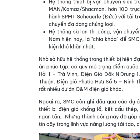
Hệ thống thiết bị vận chuyển siêu t
MAN/Kamaz/Shacman, hơn 100 trục 
hành SPMT Scheuerle (Đức) với tải t
chuyển đa dạng chủng loại.
Hệ thống sà lan thi công, vận chuyển
Nam hiện nay, là "chìa khóa" để SMC 
kiện khó khăn nhất.
Nhờ sở hữu hệ thống trang thiết bị hiện 
án phức tạp, có quy mô trọng điểm quốc 
Hải 1 – Trà Vinh, Điện Gió Đắk N'Drung 
Thuận, Điện gió Phước Hữu Số 5 – Ninh 
rất nhiều dự án O&M điện gió khác.
Ngoài ra, SMC còn ghi dấu qua các dự á
thiết bị điện gió khổng lồ, kết cấu thép
ngàn tấn… Những thành công này đã góp p
tin cậy trong lĩnh vực năng lượng tái tạo,