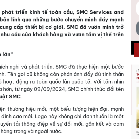
phát triển kinh tế toàn cầu, SMC Services and
 bản lĩnh qua những bước chuyển mình đầy mạnh
 cung cấp thiết bị cơ giới, SMC đã vươn mình trở
 nhu cầu của khách hàng và vươn tầm vị thế trên
 lớn”
thích nghi và phát triển, SMC đã thực hiện một bước
nh. Tên gọi cũ không còn phản ánh đầy đủ tinh thần
 hoạt động ra toàn quốc lẫn quốc tế. Với tầm nhìn
xa hơn, từ ngày 09/09/2024, SMC chính thức đổi tên
huật SMC
.
ện thương hiệu mới, một biểu tượng hiện đại, mạnh
 đỉnh cao mới. Logo này không chỉ đơn thuần là một
ruyền tải thông điệp về sự đổi mới, gắn kết và cam
h hàng trong và ngoài nước.