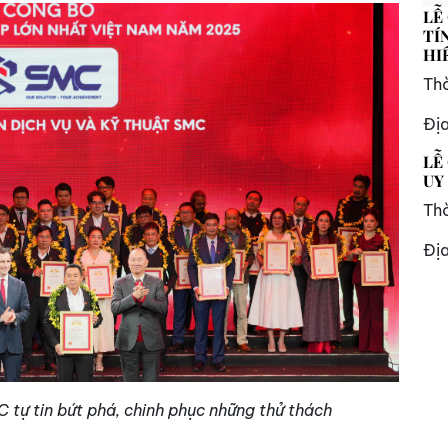
LỄ
TÍ
HI
Thờ
Đị
LỄ
UY
Thờ
Đị
 tự tin bứt phá, chinh phục những thử thách