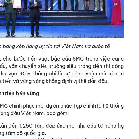
 bảng xếp hạng uy tín tại Việt Nam và quốc tế
t cho bước tiến vượt bậc của SMC trong việc cung
cấu, vận chuyển siêu trường siêu trọng đến thi công
khu vực. Đây không chỉ là sự công nhận mà còn là
 tiến và vững vàng khẳng định vị thế dẫn đầu.
 triển bền vững
SMC chinh phục mọi dự án phức tạp chính là hệ thống
 hàng đầu Việt Nam, bao gồm:
 tấn đến 1.250 tấn, đáp ứng mọi nhu cầu từ nâng hạ
ng tầm cỡ quốc gia.