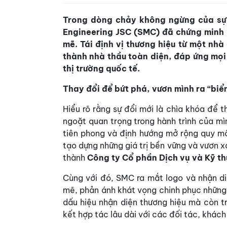
Trong dòng chảy không ngừng của sự 
Engineering JSC (SMC) đã chứng minh
mẽ. Tái định vị thương hiệu từ một nhà
thành nhà thầu toàn diện, đáp ứng mọi
thị trường quốc tế.
Thay đổi để bứt phá, vươn mình ra “biển
Hiểu rõ rằng sự đổi mới là chìa khóa để 
ngoặt quan trọng trong hành trình của mì
tiên phong và định hướng mở rộng quy mô
tạo dựng những giá trị bền vững và vươn 
thành
Công ty Cổ phần Dịch vụ và Kỹ t
Cùng với đó, SMC ra mắt logo và nhận di
mẽ, phản ánh khát vọng chinh phục những
dấu hiệu nhận diện thương hiệu mà còn t
kết hợp tác lâu dài với các đối tác, khác